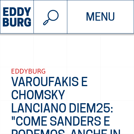
© 2026 EDDYBURG
MENU
INIZIATIVE
CHI SIAMO
SOSTIENICI
CONTATTACI
EDDYBURG
VAROUFAKIS E
CHOMSKY
LANCIANO DIEM25:
"COME SANDERS E