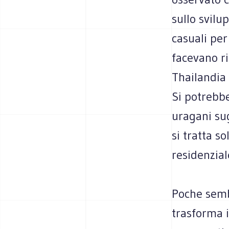
sullo svilu
casuali per
facevano ri
Thailandia 
Si potrebbe
uragani sug
si tratta so
residenzia
Poche sembr
trasforma i