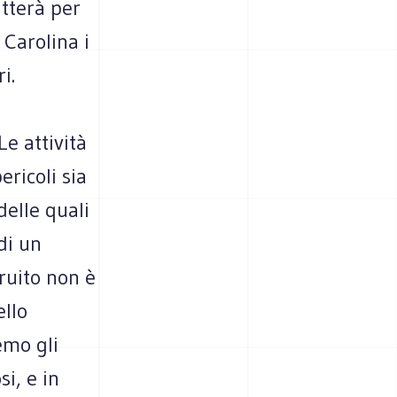
itterà per
 Carolina i
i.
e attività
ricoli sia
delle quali
di un
ruito non è
ello
emo gli
si, e in