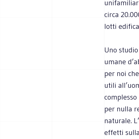
unifamiliare
circa 20.00
lotti edifi
Uno studio 
umane d’abi
per noi che
utili all’u
complesso s
per nulla r
naturale. L
effetti sul