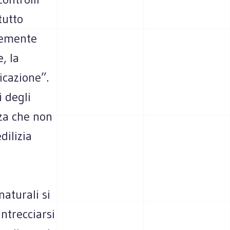
tutto
ntemente
, la
icazione”.
i degli
nza che non
dilizia
aturali si
ntrecciarsi