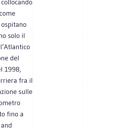
a collocando
, come
e ospitano
o solo il
l’Atlantico
one del
el 1998,
riera fra il
azione sulle
lometro
o fino a
c and