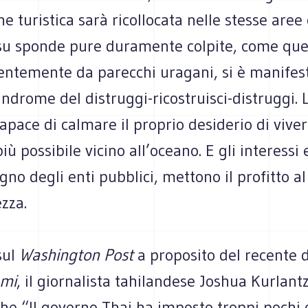
ne turistica sarà ricollocata nelle stesse aree 
su sponde pure duramente colpite, come quel
centemente da parecchi uragani, si è manifes
sindrome del distruggi-ricostruisci-distruggi.
pace di calmare il proprio desiderio di viver
più possibile vicino all’oceano. E gli interessi
egno degli enti pubblici, mettono il profitto al
ezza.
sul
Washington Post
a proposito del recente d
ami
, il giornalista tahilandese Joshua Kurlant
he “Il governo Thai ha imposto troppi pochi c