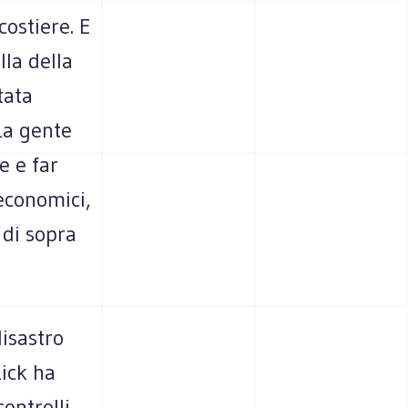
costiere. E
la della
tata
 La gente
e e far
 economici,
 di sopra
isastro
zick ha
ontrolli