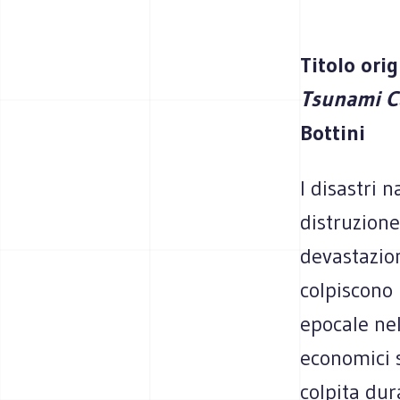
Titolo orig
Tsunami C
Bottini
I disastri 
distruzione
devastazion
colpiscono 
epocale nel
economici s
colpita du