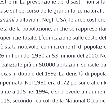
estremi. La prevenzione dei disastri non si f
ase sul percorso delle grandi forze naturali
sunami
o alluvioni. Negli USA, le aree costier
età della popolazione, anche se rappresentan
uperficie totale. L’edificazione sulle coste del
 è stata notevole, con incrementi di popolazi
6 milioni del 1950 ai 53 milioni del 2000. N
realizzate più di 50.000 abitazioni su isole bar
Texas: il doppio del 1992. La densità di popol
impennata. Nel 1960 era di 72 persone al chi
alite a 105 nel 1994, e si prevede un aument
2015, secondo i calcoli della National Oceani