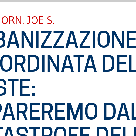
ORN. JOE S.
BANIZZAZION
SORDINATA DE
STE:
PAREREMO DA
TASTROFE DEL