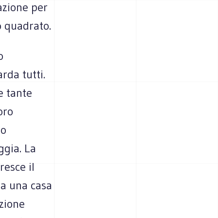
azione per
ro quadrato.
o
arda tutti.
e tante
oro
io
aggia. La
esce il
ita una casa
azione