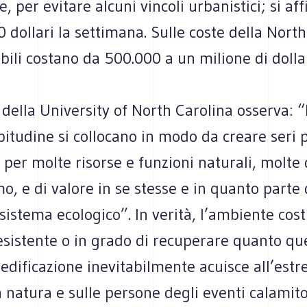
, per evitare alcuni vincoli urbanistici; si aff
0 dollari la settimana. Sulle coste della North
cabili costano da 500.000 a un milione di dollar
della University of North Carolina osserva: “L
tudine si collocano in modo da creare seri pe
 per molte risorse e funzioni naturali, molte 
omo, e di valore in se stesse e in quanto parte 
istema ecologico”. In verità, l’ambiente cost
esistente o in grado di recuperare quanto qu
’edificazione inevitabilmente acuisce all’estr
la natura e sulle persone degli eventi calamito