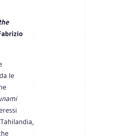
the
abrizio
e
da le
che
unami
eressi
Tahilandia,
 che