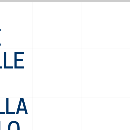
E
LLE
LLA
LO