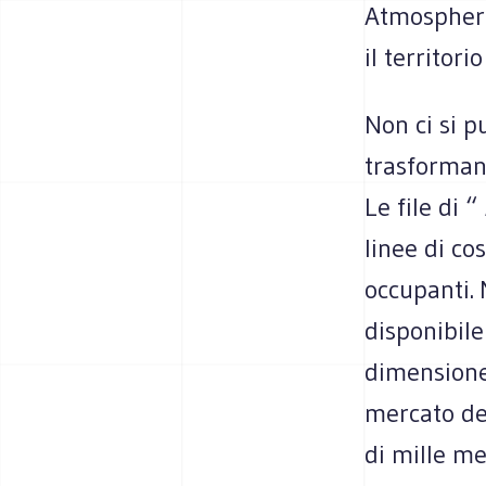
Atmospheri
il territor
Non ci si p
trasformano 
Le file di “
linee di c
occupanti. 
disponibile 
dimensione
mercato deg
di mille me