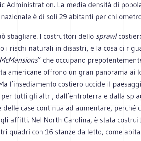
c Administration. La media densità di popol
io nazionale è di soli 29 abitanti per chilomet
uò sbagliare. I costruttori dello
sprawl
costier
i rischi naturali in disastri, e la cosa ci rigu
McMansions
” che occupano prepotentement
osta americane offrono un gran panorama ai l
Ma l’insediamento costiero uccide il paesagg
per tutti gli altri, dall’entroterra e dalla spi
 delle case continua ad aumentare, perché cr
li affitti. Nel North Carolina, è stata costru
tri quadri con 16 stanze da letto, come abit