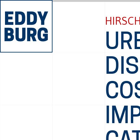
HIRSCH
UR
DI
CO
IM
CA