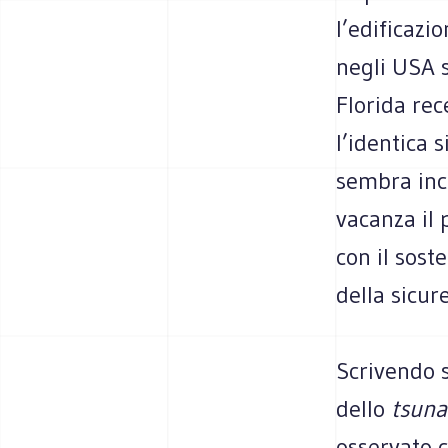
l’edificazio
negli USA 
Florida re
l’identica 
sembra inca
vacanza il 
con il sost
della sicur
Scrivendo 
dello
tsun
osservato c