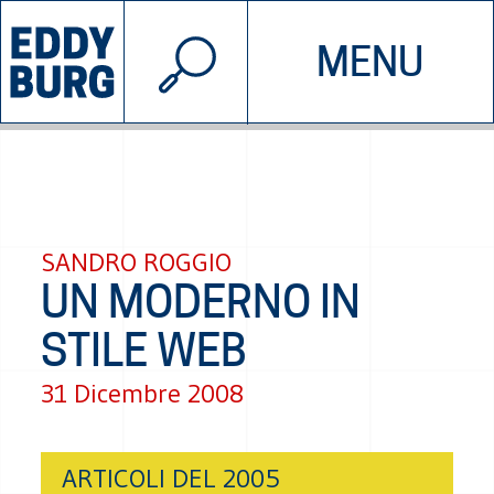
© 2026 EDDYBURG
MENU
INIZIATIVE
CHI SIAMO
SOSTIENICI
CONTATTACI
SANDRO ROGGIO
UN MODERNO IN
STILE WEB
31 Dicembre 2008
ARTICOLI DEL 2005