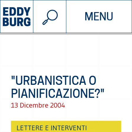
© 2026 EDDYBURG
MENU
INIZIATIVE
CHI SIAMO
SOSTIENICI
CONTATTACI
"URBANISTICA O
PIANIFICAZIONE?"
13 Dicembre 2004
LETTERE E INTERVENTI