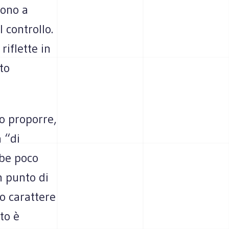
dono a
 controllo.
riflette in
to
no proporre,
a “di
bbe poco
n punto di
uo carattere
to è