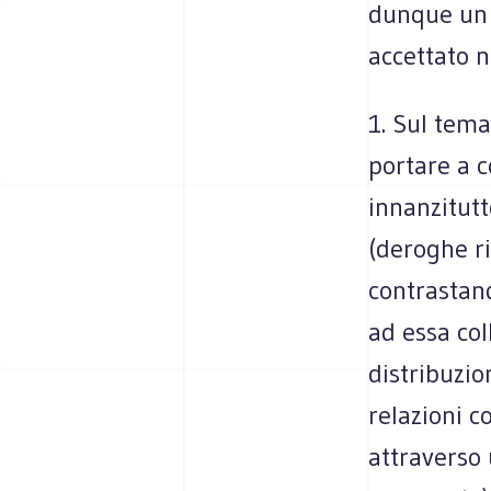
dunque un 
accettato n
1. Sul tem
portare a c
innanzitutt
(deroghe ri
contrastand
ad essa co
distribuzio
relazioni c
attraverso 