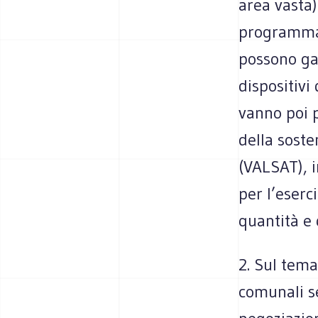
area vasta)
programmare
possono ga
dispositivi
vanno poi p
della soste
(VALSAT), i
per l’eserc
quantità e 
2. Sul tema
comunali se