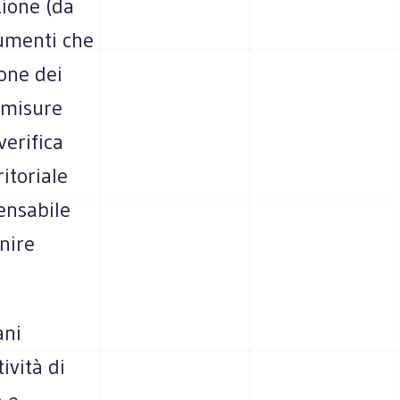
zione (da
rumenti che
one dei
i misure
erifica
ritoriale
pensabile
inire
ani
ività di