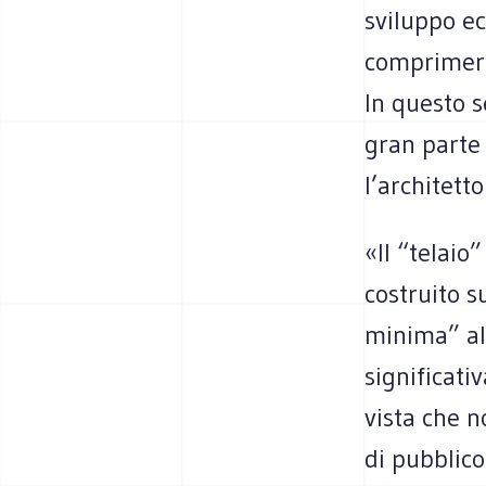
sviluppo e
comprimere 
In questo s
gran parte 
l’architett
«Il “telaio
costruito s
minima” al 
significati
vista che n
di pubblico