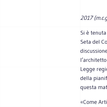
2017 (m.c.g
Si è tenuta
Seta del C
discussione
l’architett
Legge regio
della piani
questa mat
«Come Arti