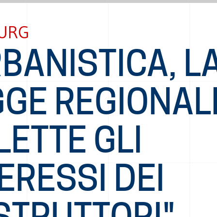
URG
BANISTICA, L
GGE REGIONAL
LETTE GLI
ERESSI DEI
STRUTTORI"