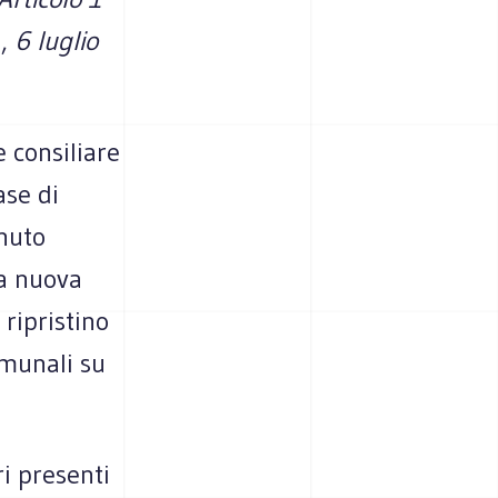
a,
6 luglio
 consiliare
ase di
nuto
la nuova
ripristino
omunali su
i presenti