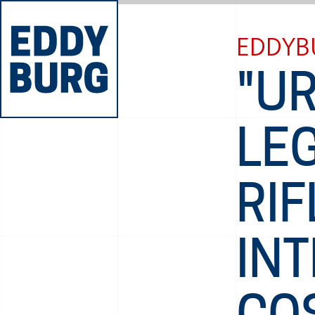
EDDYB
"UR
LE
RIF
INT
CO