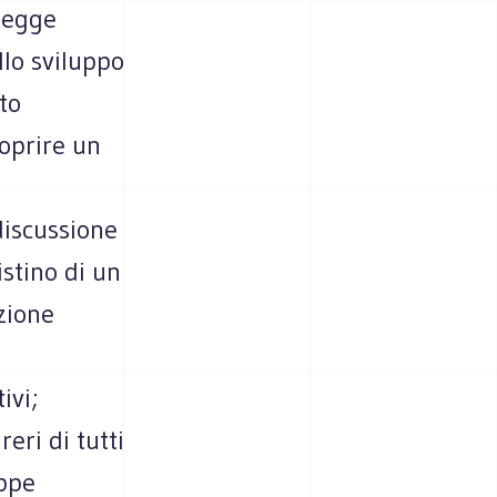
Legge
llo sviluppo
to
oprire un
discussione
istino di un
zione
ivi;
eri di tutti
oppe