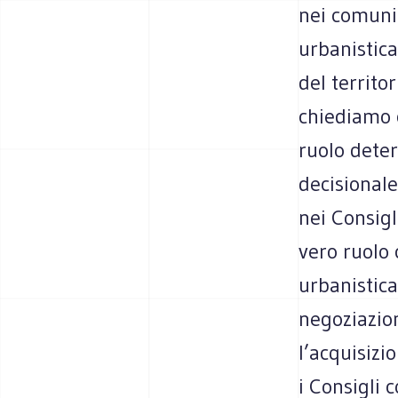
nei comuni
urbanistica
del territo
chiediamo c
ruolo deter
decisionale
nei Consigli
vero ruolo 
urbanistic
negoziazion
l’acquisizi
i Consigli 