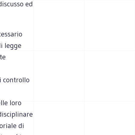
discusso ed
cessario
i legge
te
 controllo
lle loro
disciplinare
oriale di