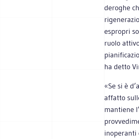
deroghe ch
rigenerazi
espropri so
ruolo attiv
pianificazi
ha detto V
«Se si è d’
affatto sul
mantiene l’
provvedime
inoperanti 