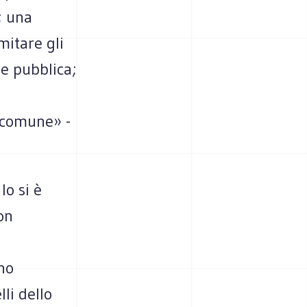
; una
mitare gli
ne pubblica;
e comune» -
lo si è
on
no
li dello