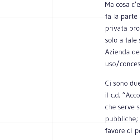
Ma cosa c’e
fa la parte
privata pro
solo a tale 
Azienda de
uso/conces
Ci sono due
il c.d. “Ac
che serve s
pubbliche; 
favore di p