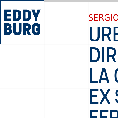
SERGIO
UR
DIR
LA 
EX 
FER