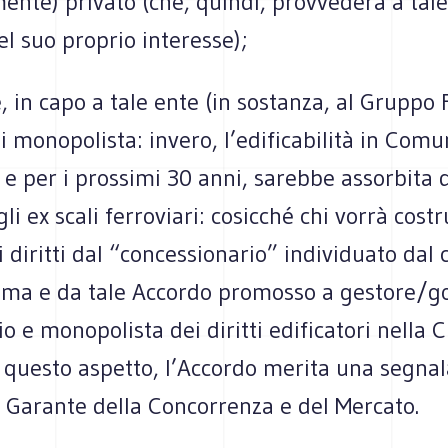
ente) privato (che, quindi, provvederà a tal
el suo proprio interesse);
e, in capo a tale ente (in sostanza, al Gruppo F
i monopolista: invero, l’edificabilità in Comu
 e per i prossimi 30 anni, sarebbe assorbita 
gli ex scali ferroviari: cosicché chi vorrà cost
i diritti dal “concessionario” individuato dal 
ma e da tale Accordo promosso a gestore/g
io e monopolista dei diritti edificatori nella C
r questo aspetto, l’Accordo merita una segna
à Garante della Concorrenza e del Mercato.