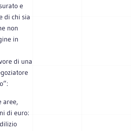
surato e
 di chi sia
che non
gine in
vore di una
egoziatore
o”:
e aree,
i di euro:
dilizio