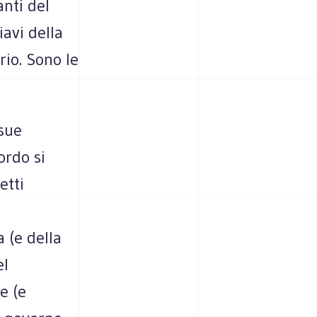
anti del
iavi della
rio. Sono le
 sue
ordo si
etti
 (e della
el
e (e