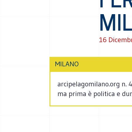
MI
16 Dicemb
MILANO
arcipelagomilano.org n. 4
ma prima è politica e dunq