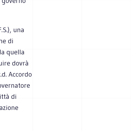
e governo
.S.), una
ne di
da quella
ruire dovrà
c.d. Accordo
overnatore
ittà di
lazione