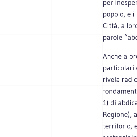
per inesper
popolo, e i
Città, a lo
parole “ab
Anche a pr
particolari
rivela radi
fondamenta
1) di abdic
Regione), 
territorio,