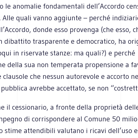
o le anomalie fondamentali dell’Accordo cen
Alle quali vanno aggiunte – perché indiziarie
ell’Accordo, donde esso provenga (che esso, 
 dibattito trasparente e democratico, ha ori
loqui in riservate stanze: ma quali?) e perché
he della sua non temperata propensione a fa
e clausole che nessun autorevole e accorto n
 pubblica avrebbe accettato, se non “costrett
he il cessionario, a fronte della proprietà dell
mpegno di corrispondere al Comune 50 milion
 stime attendibili valutano i ricavi dell’uso e