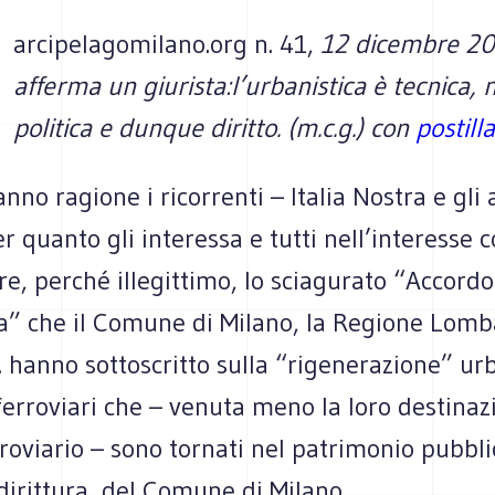
arcipelagomilano.org n. 41,
12 dicembre 20
afferma un giurista:l’urbanistica è tecnica,
politica e dunque diritto.
(m.c.g.)
con
postilla
anno ragione i ricorrenti – Italia Nostra e gli a
r quanto gli interessa e tutti nell’interesse
re, perché illegittimo, lo sciagurato “Accordo
 che il Comune di Milano, la Regione Lomba
 hanno sottoscritto sulla “rigenerazione” ur
 ferroviari che – venuta meno la loro destinaz
rroviario – sono tornati nel patrimonio pubbli
dirittura, del Comune di Milano.