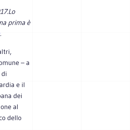
17.
Lo
 ma prima è
.
ltri,
 comune – a
 di
rdia e il
bana dei
ione al
co dello