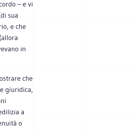
cordo – e vi
(di sua
rio, e che
(allora
vevano in
mostrare che
e giuridica,
oni
dilizia a
enuità o