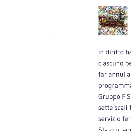
In diritto h
ciascuno pe
far annulla
programma”
Gruppo F.S.
sette scali
servizio fe
Stato o, ad