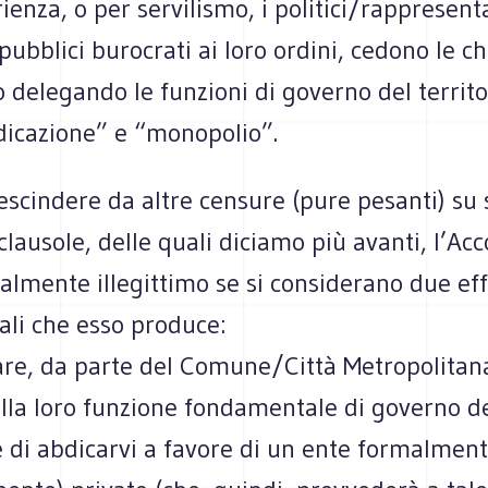
ienza, o per servilismo, i politici/rappresent
 pubblici burocrati ai loro ordini, cedono le ch
ro delegando le funzioni di governo del territo
dicazione” e “monopolio”.
escindere da altre censure (pure pesanti) su
 clausole, delle quali diciamo più avanti, l’Acc
calmente illegittimo se si considerano due eff
li che esso produce:
are, da parte del Comune/Città Metropolitana
alla loro funzione fondamentale di governo d
 e di abdicarvi a favore di un ente formalment