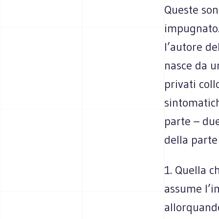
Queste son
impugnato. 
l’autore d
nasce da un
privati col
sintomatic
parte – du
della parte
1. Quella c
assume l’i
allorquando