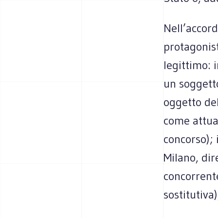
Nell’accord
protagonist
legittimo: 
un soggett
oggetto del
come attuat
concorso); 
Milano, di
concorrente
sostitutiva