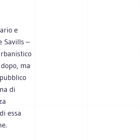
ario e
 Savills –
rbanistico
i dopo, ma
 pubblico
na di
za
di essa
ne.