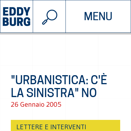
© 2026 EDDYBURG
MENU
INIZIATIVE
CHI SIAMO
SOSTIENICI
CONTATTACI
"URBANISTICA: C'È
LA SINISTRA" NO
26 Gennaio 2005
LETTERE E INTERVENTI