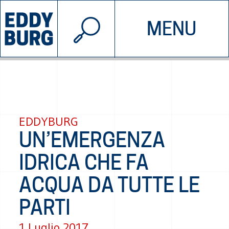
© 2026 EDDYBURG
MENU
INIZIATIVE
CHI SIAMO
SOSTIENICI
CONTATTACI
EDDYBURG
UN’EMERGENZA
IDRICA CHE FA
ACQUA DA TUTTE LE
PARTI
1 Luglio 2017