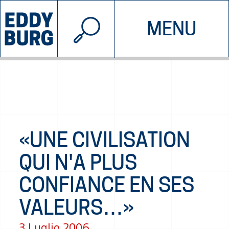
© 2026 EDDYBURG
MENU
INIZIATIVE
CHI SIAMO
SOSTIENICI
CONTATTACI
«UNE CIVILISATION
QUI N'A PLUS
CONFIANCE EN SES
VALEURS…»
3 Luglio 2006