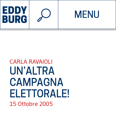
© 2026 EDDYBURG
MENU
INIZIATIVE
CHI SIAMO
SOSTIENICI
CONTATTACI
CARLA RAVAIOLI
UN’ALTRA
CAMPAGNA
ELETTORALE!
15 Ottobre 2005