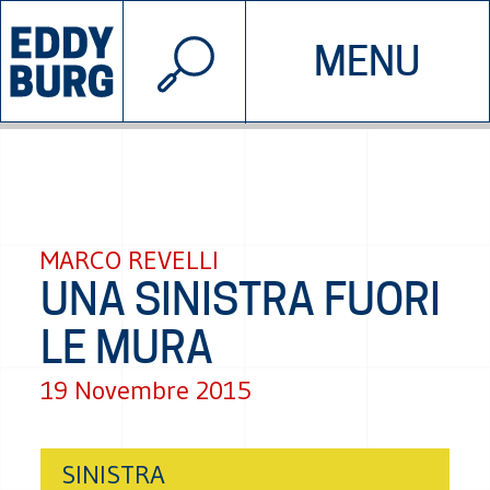
© 2026 EDDYBURG
MENU
INIZIATIVE
CHI SIAMO
SOSTIENICI
CONTATTACI
MARCO REVELLI
UNA SINISTRA FUORI
LE MURA
19 Novembre 2015
SINISTRA