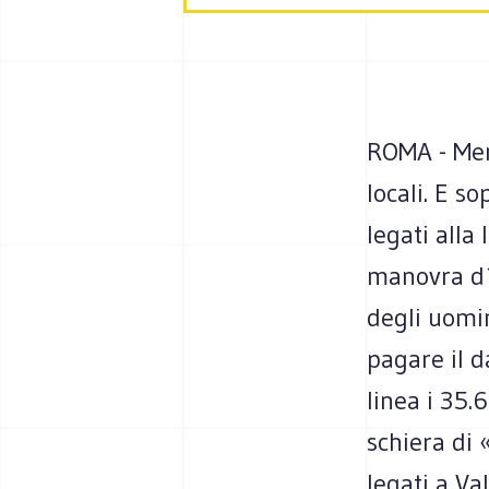
ROMA - Men
locali. E s
legati alla 
manovra d´
degli uomin
pagare il d
linea i 35.
schiera di 
legati a Va