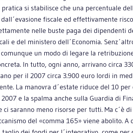
n pratica si stabilisce che una percentuale del
dall´evasione fiscale ed effettivamente risco
ettamente nelle buste paga dei dipendenti d
cali e del ministero dell´Economia. Senz´altr
e comunque un modo di legare la retribuzion
oncreta. In tutto, ogni anno, arrivano circa 33
cano per il 2007 circa 3.900 euro lordi in me
ente. La manovra d´estate riduce del 10 per 
2007 e la spalma anche sulla Guardia di Fina
e ci saranno meno risorse per tutti. Ma c´è di 
ccanismo del «comma 165» viene abolito. A q
 taglio dei fondi per l´integrativo, come per g