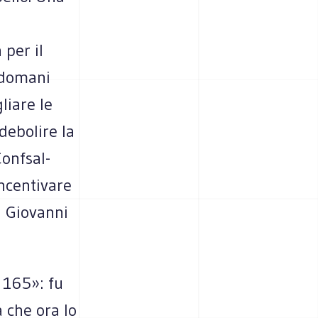
per il
e domani
liare le
ndebolire la
Confsal-
incentivare
ga Giovanni
 165»: fu
 che ora lo