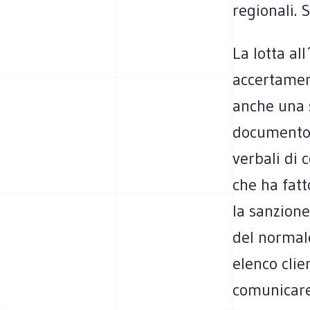
regionali. 
La lotta al
accertament
anche una 
documento d
verbali di 
che ha fatto
la sanzione
del normale
elenco clie
comunicare 