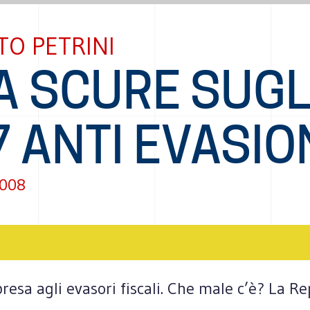
O PETRINI
A SCURE SUGL
 ANTI EVASIO
2008
resa agli evasori fiscali. Che male c’è? La R