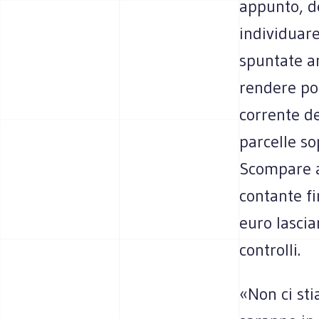
appunto, de
individuare
spuntate an
rendere pos
corrente de
parcelle so
Scompare an
contante fi
euro lascia
controlli.
«Non ci sti