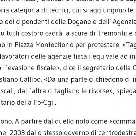
ria categoria di tecnici, cui si aggiungono le
 dei dipendenti delle Dogane e dell´Agenzia 
 Su tutti costoro cadrà la scure di Tremonti: 
 in Piazza Montecitorio per protestare. «Tag
 lavoratori delle agenzie fiscali equivale ad i
o l´evasione fiscale», dice il segretario della 
stiano Callipo. «Da una parte ci chiedono di 
fiscali, dall´altra ci tagliano le risorse», spie
tario della Fp-Cgil.
i sono. A partire dal quello noto come «comma
nel 2003 dallo stesso governo di centrodestra