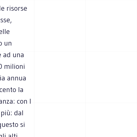
le risorse
sse,
elle
o un
e ad una
0 milioni
dia annua
cento la
nza: con l
più: dal
uesto si
li alti