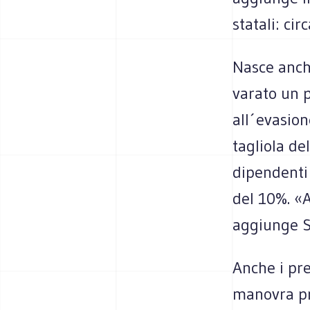
statali: ci
Nasce anch
varato un p
all´evasion
tagliola de
dipendenti 
del 10%. «A
aggiunge Se
Anche i pre
manovra pr