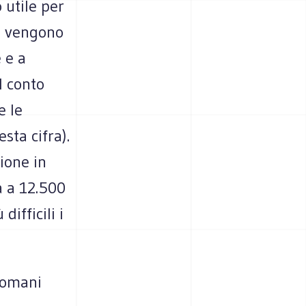
 utile per
he vengono
 e a
l conto
e le
sta cifra).
ione in
a a 12.500
ifficili i
 domani