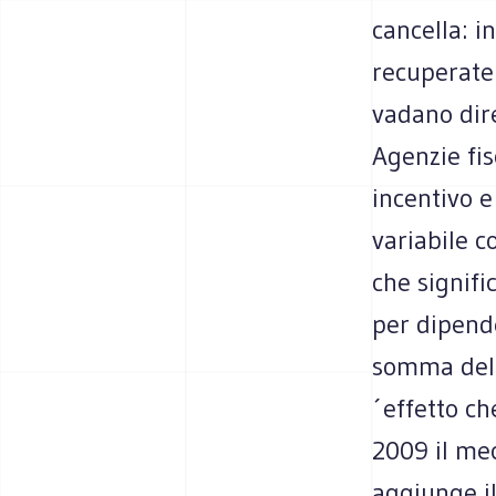
cancella: i
recuperate 
vadano dir
Agenzie fis
incentivo 
variabile c
che signifi
per dipend
somma del 
´effetto ch
2009 il me
aggiunge il