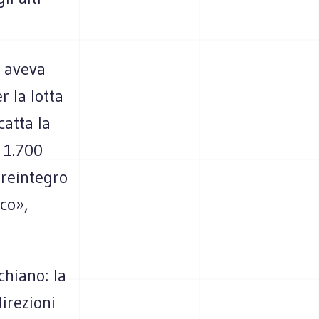
i aveva
 la lotta
catta la
 1.700
 reintegro
ico»,
chiano: la
irezioni