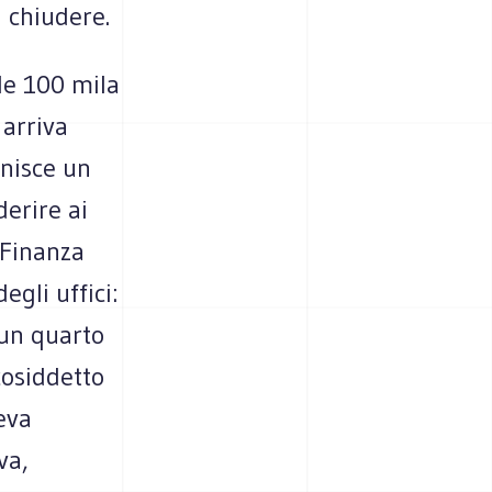
a chiudere.
de 100 mila
 arriva
nisce un
derire ai
 Finanza
egli uffici:
 un quarto
cosiddetto
veva
va,