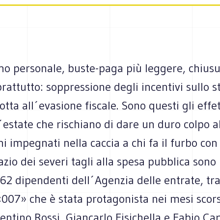
o personale, buste-paga più leggere, chiusu
oprattutto: soppressione degli incentivi sullo 
lotta all´evasione fiscale. Sono questi gli effet
estate che rischiano di dare un duro colpo a
i impegnati nella caccia a chi fa il furbo con i
azio dei severi tagli alla spesa pubblica sono
662 dipendenti dell´Agenzia delle entrate, tra 
«007» che è stata protagonista nei mesi scors
lentino Rossi, Giancarlo Fisichella e Fabio Ca