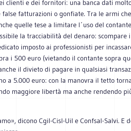
i clienti e dei fornitori: una banca dati molto
 false fatturazioni o gonfiate. Tra le armi c
che quelle tese a limitare l´uso del contante
sibile la tracciabilità del denaro: scompare i
dicato imposto ai professionisti per incassar
pra i 500 euro (vietando il contante sopra que
che il divieto di pagare in qualsiasi transaz
no a 5.000 euro: con la manovra il tetto torn
ndo maggiore libertà ma anche rendendo più d
amo», dicono Cgil-Cisl-Uil e Confsal-Salvi. E