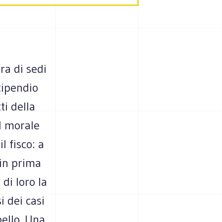
ra di sedi
stipendio
ti della
l morale
l fisco: a
 in prima
di loro la
i dei casi
pello. Una