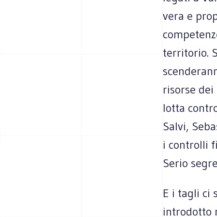
vera e prop
competenze
territorio.
scenderanno
risorse dei
lotta contr
Salvi, Seba
i controlli 
Serio segre
E i tagli c
introdotto 