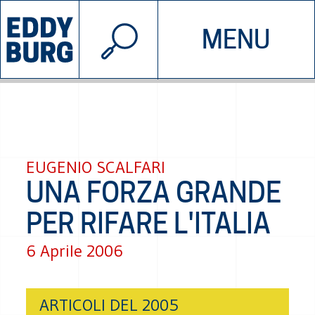
© 2026 EDDYBURG
MENU
INIZIATIVE
CHI SIAMO
SOSTIENICI
CONTATTACI
EUGENIO SCALFARI
UNA FORZA GRANDE
PER RIFARE L'ITALIA
6 Aprile 2006
ARTICOLI DEL 2005