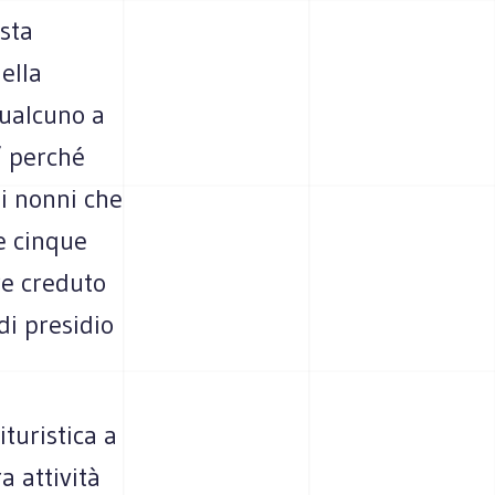
sta
ella
qualcuno a
o’ perché
ei nonni che
re cinque
re creduto
di presidio
turistica a
a attività