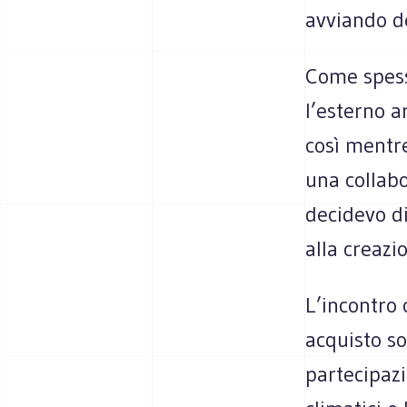
avviando de
Come spesso
l’esterno a
così mentre
una collabo
decidevo d
alla creazi
L’incontro 
acquisto so
partecipaz