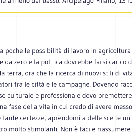
le almeno dal basso. Arcipelago Milano, 13 lug
 poche le possibilità di lavoro in agricoltura
e da zero e la politica dovrebbe farsi carico 
lla terra, ora che la ricerca di nuovi stili di vit
atori fra le città e le campagne. Dovendo racc
so culturale e professionale devo premetter
una fase della vita in cui credo di avere messo
 tante certezze, aprendomi a delle scelte un 
ro molto stimolanti. Non è facile riassumere