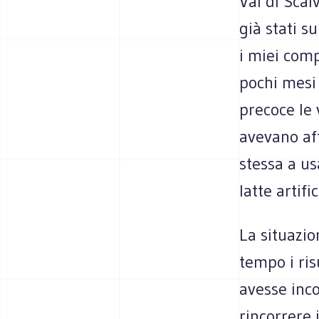
Val di Scal
già stati s
i miei comp
pochi mesi 
precoce le 
avevano aff
stessa a us
latte artific
La situazio
tempo i ris
avesse inco
rincorrere 