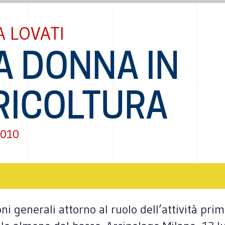
 LOVATI
A DONNA IN
RICOLTURA
2010
oni generali attorno al ruolo dell’attività pr