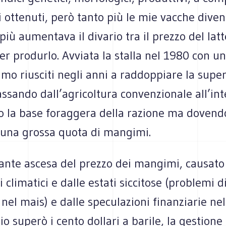
ti ottenuti, però tanto più le mie vacche dive
più aumentava il divario tra il prezzo del latte
er produrlo. Avviata la stalla nel 1980 con u
iamo riusciti negli anni a raddoppiare la super
assando dall’agricoltura convenzionale all’int
 la base foraggera della razione ma doven
o una grossa quota di mangimi.
tante ascesa del prezzo dei mangimi, causato
i climatici e dalle estati siccitose (problemi d
 nel mais) e dalle speculazioni finanziarie nel
olio superò i cento dollari a barile, la gestio