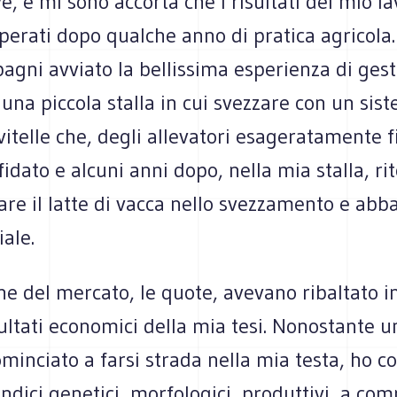
ve, e mi sono accorta che i risultati del mio l
uperati dopo qualche anno di pratica agricola
agni avviato la bellissima esperienza di gest
una piccola stalla in cui svezzare con un sis
vitelle che, degli allevatori esageratamente fi
idato e alcuni anni dopo, nella mia stalla, ri
are il latte di vacca nello svezzamento e abb
iale.
ne del mercato, le quote, avevano ribaltato i
ultati economici della mia tesi. Nonostante 
minciato a farsi strada nella mia testa, ho c
indici genetici, morfologici, produttivi, a co