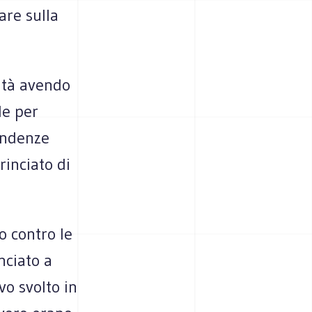
are sulla
sità avendo
le per
endenze
inciato di
o contro le
nciato a
vo svolto in