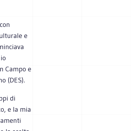
 con
ulturale e
ominciava
io
 in Campo e
no (DES).
ppi di
o, e la mia
iamenti