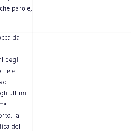
oche parole,
acca da
i degli
iche e
 ad
gli ultimi
ta.
orto, la
tica del