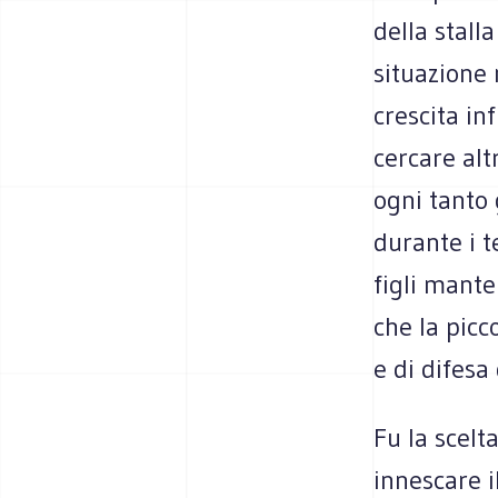
della stall
situazione 
crescita in
cercare alt
ogni tanto 
durante i t
figli mante
che la picc
e di difesa 
Fu la scelt
innescare i