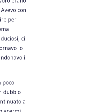
avoro erano
. Avevo con
ire per
tema
duciosi, ci
tornavo io
andonavo il
n poco
un dubbio
ontinuato a
mpiacermi