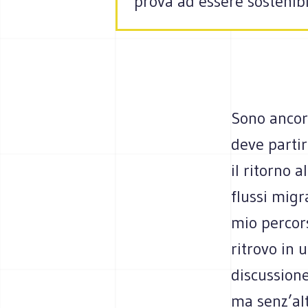
prova ad essere sostenibi
Sono ancora
deve partir
il ritorno a
flussi migr
mio percor
ritrovo in 
discussione
ma senz’alt