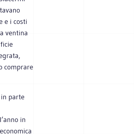
ntavano
 e i costi
na ventina
ficie
egrata,
do comprare
 in parte
i
l’anno in
ne economica