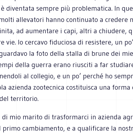
a è diventata sempre più problematica. In que
molti allevatori hanno continuato a credere n
finita, ad aumentare i capi, altri a chiudere, 
re vie. Io cercavo fiduciosa di resistere, un p
guardavo la foto della stalla di brune dei mi
empi della guerra erano riusciti a far studia
nendoli al collegio, e un po’ perché ho semp
ola azienda zootecnica costituisca una forma 
del territorio.
a di mio marito di trasformarci in azienda agri
l primo cambiamento, e a qualificare la nostr