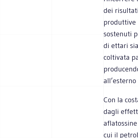
dei risulta
produttive 
sostenuti p
di ettari s
coltivata p
producendo
all’estern
Con la cos
dagli effett
aflatossine
cui il petr