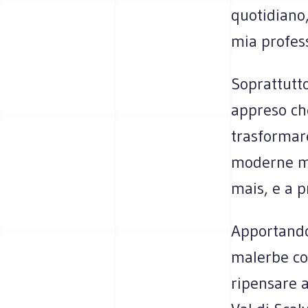
quotidiano,
mia profes
Soprattutto
appreso ch
trasformare
moderne mi
mais, e a p
Apportando
malerbe con
ripensare a