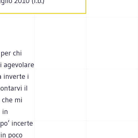
lio 2010 (f.b.)
 per chi
di agevolare
a inverte i
ontarvi il
e che mi
 in
po’ incerte
 in poco