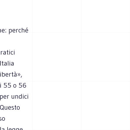
ne: perché
ratici
Italia
ibertà»,
ti 55 o 56
per undici
 Questo
so
lla legge