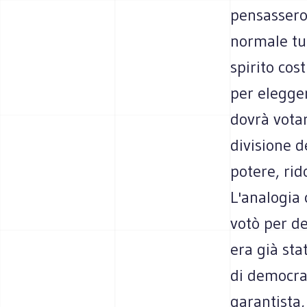
pensassero 
normale tu
spirito cos
per elegger
dovrà vota
divisione d
potere, rido
L'analogia 
votò per de
era già sta
di democra
garantista,