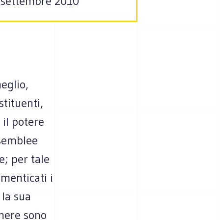
12 settembre 2010
meglio,
stituenti,
 il potere
ssemblee
e; per tale
menticati i
 la sua
amere sono