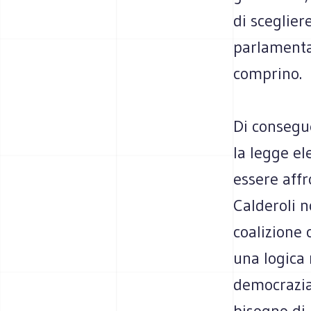
di sceglie
parlamentar
comprino.
Di consegu
la legge el
essere affr
Calderoli 
coalizione 
una logica 
democrazia
bisogno di