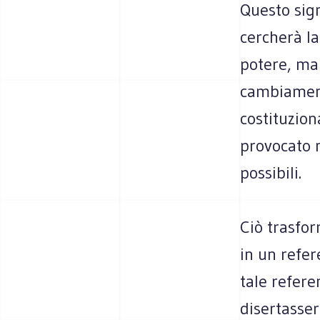
Questo sign
cercherà l
potere, ma
cambiament
costituzion
provocato 
possibili.
Ciò trasfor
in un refer
tale refere
disertasser