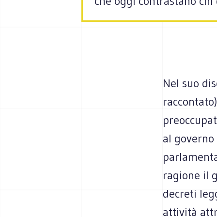
che oggi contrastano chi 
Nel suo dis
raccontato)
preoccupati
al governo 
parlamentar
ragione il 
decreti leg
attività a