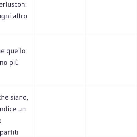
erlusconi
gni altro
me quello
ano più
che siano,
indice un
o
partiti