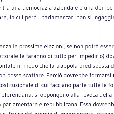
re tra una democrazia aziendale e una democ
e, in cui però i parlamentari non si ingaggi
enza le prossime elezioni, se non potrà esse
ettorale (e faranno di tutto per impedirlo) d
ontate in modo che la trappola predisposta d
non possa scattare. Perciò dovrebbe formarsi
costituzionale di cui facciano parte tutte le fo
referendaria, si oppongono alla revoca della
 parlamentare e repubblicana. Essa dovrebb
 usufruire del premio di maggioranza, ottene