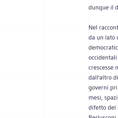
dunque il d
Nel raccont
da un lato 
democratica
occidentali
crescesse n
dall'altro 
governi pr
mesi, spazi
difetto del
Berlusconi 