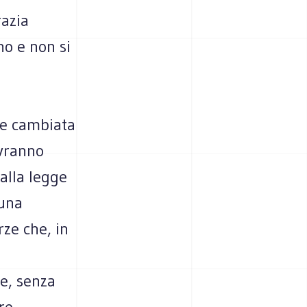
razia
no e non si
re cambiata
ovranno
alla legge
 una
rze che, in
e, senza
re