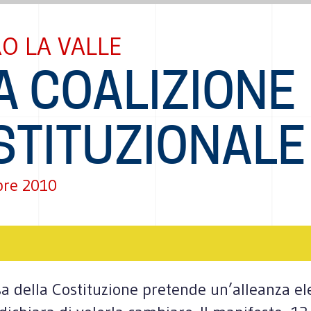
O LA VALLE
A COALIZIONE
STITUZIONALE
bre 2010
sa della Costituzione pretende un’alleanza ele