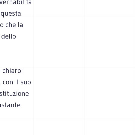
overnabilità
a questa
o che la
 dello
 chiaro:
, con il suo
stituzione
rastante