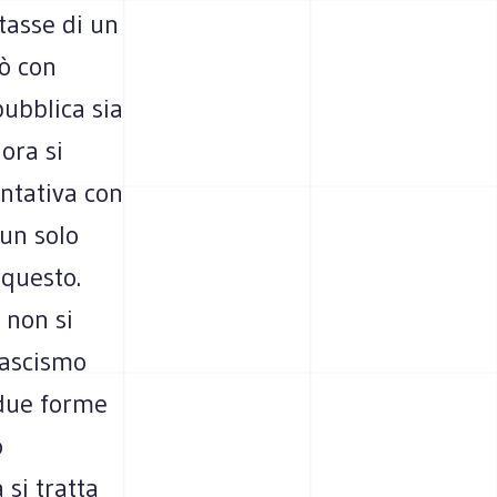
tasse di un
ò con
pubblica sia
ora si
ntativa con
un solo
i questo.
 non si
fascismo
 due forme
o
 si tratta