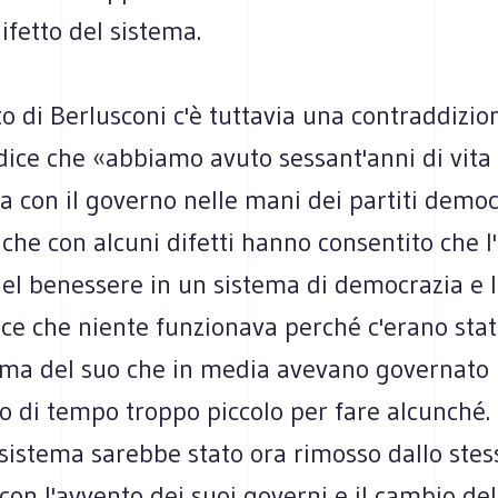
ifetto del sistema.
o di Berlusconi c'è tuttavia una contraddizio
dice che «abbiamo avuto sessant'anni di vita
 con il governo nelle mani dei partiti democ
 che con alcuni difetti hanno consentito che l'
el benessere in un sistema di democrazia e l
dice che niente funzionava perché c'erano sta
ima del suo che in media avevano governato 
o di tempo troppo piccolo per fare alcunché.
 sistema sarebbe stato ora rimosso dallo stes
con l'avvento dei suoi governi e il cambio de