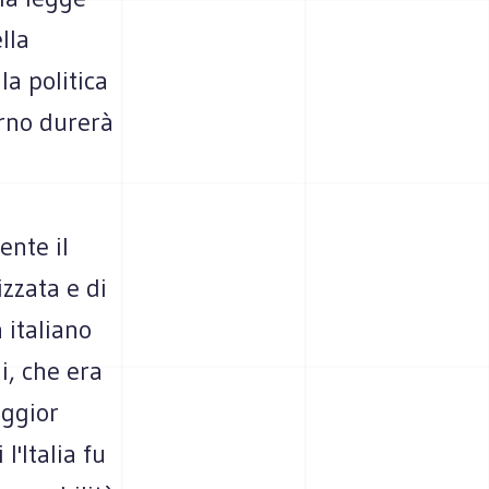
lla
la politica
erno durerà
ente il
zzata e di
 italiano
i, che era
aggior
l'Italia fu