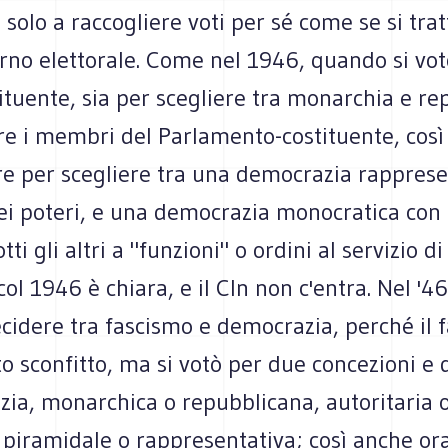
solo a raccogliere voti per sé come se si trat
rno elettorale. Come nel 1946, quando si vot
tituente, sia per scegliere tra monarchia e re
e i membri del Parlamento-costituente, così 
re per scegliere tra una democrazia rapprese
ei poteri, e una democrazia monocratica con 
tti gli altri a "funzioni" o ordini al servizio d
col 1946 è chiara, e il Cln non c'entra. Nel '46
cidere tra fascismo e democrazia, perché il 
to sconfitto, ma si votò per due concezioni e
zia, monarchica o repubblicana, autoritaria 
 piramidale o rappresentativa; così anche ora