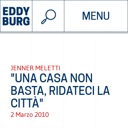
© 2026 EDDYBURG
MENU
INIZIATIVE
CHI SIAMO
SOSTIENICI
CONTATTACI
JENNER MELETTI
"UNA CASA NON
BASTA, RIDATECI LA
CITTÀ"
2 Marzo 2010