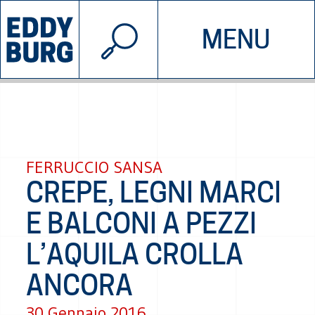
© 2026 EDDYBURG
MENU
INIZIATIVE
CHI SIAMO
SOSTIENICI
CONTATTACI
FERRUCCIO SANSA
CREPE, LEGNI MARCI
E BALCONI A PEZZI
L’AQUILA CROLLA
ANCORA
30 Gennaio 2016