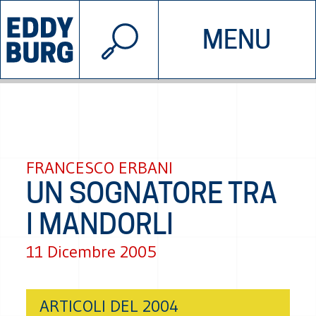
© 2026 EDDYBURG
MENU
INIZIATIVE
CHI SIAMO
SOSTIENICI
CONTATTACI
FRANCESCO ERBANI
UN SOGNATORE TRA
I MANDORLI
11 Dicembre 2005
ARTICOLI DEL 2004