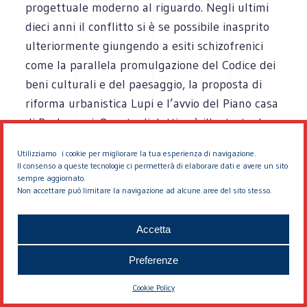
progettuale moderno al riguardo. Negli ultimi
dieci anni il conflitto si è se possibile inasprito
ulteriormente giungendo a esiti schizofrenici
come la parallela promulgazione del Codice dei
beni culturali e del paesaggio, la proposta di
riforma urbanistica Lupi e l’avvio del Piano casa
di Berlusconi. Questa dialettica è illustrata da
Settis grazie a una narrazione di grande
Utilizziamo i cookie per migliorare la tua esperienza di navigazione.
dettaglio sostenuta da una visione coerente dei
Il consenso a queste tecnologie ci permetterà di elaborare dati e avere un sito
soggetti e degli interessi in campo, delle
sempre aggiornato.
Non accettare può limitare la navigazione ad alcune aree del sito stesso.
ricorrenze e delle novità e delle concrete
conseguenze di ciascun atto.
Accetta
5. Un’operazione concettuale forte, con qualche
Preferenze
assolutizzazione e torsione interpretativa
L’operazione che sottende la narrazione è
Cookie Policy