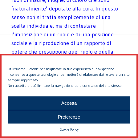
‘naturalmente’ deputate alla cura. In questo
senso non si tratta semplicemente di una
scelta individuale, ma di contestare
l’imposizione di un ruolo e di una posizione
sociale e la riproduzione di un rapporto di
potere che presuppone quel ruolo e quella
posizione. Dall’altra sostieni che altre
soggettività di genere dovrebbero essere
Utilizziamo i cookie per migliorare la tua esperienza di navigazione.
Il consenso a queste tecnologie ci permetterà di elaborare dati e avere un sito
considerate donne, perché questo colpisce
sempre aggiornato.
materialmente la loro possibilità di vivere. È
Non accettare può limitare la navigazione ad alcune aree del sito stesso.
indiscutibile che sia necessario allargare il
riconoscimento di diritti civili e sociali, ma non
Accetta
c’è una qualche contraddizione tra il primo e
Preferenze
il secondo punto, nella misura in cui il primo
implica il rifiuto di una definizione che
Cookie Policy
comporta anche l’imposizione di un ruolo,