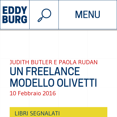
© 2026 EDDYBURG
MENU
INIZIATIVE
CHI SIAMO
SOSTIENICI
CONTATTACI
JUDITH BUTLER E PAOLA RUDAN
UN FREELANCE
MODELLO OLIVETTI
10 Febbraio 2016
LIBRI SEGNALATI