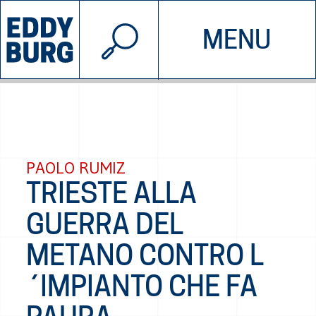
© 2026 EDDYBURG
MENU
INIZIATIVE
CHI SIAMO
SOSTIENICI
CONTATTACI
PAOLO RUMIZ
TRIESTE ALLA
GUERRA DEL
METANO CONTRO L
´IMPIANTO CHE FA