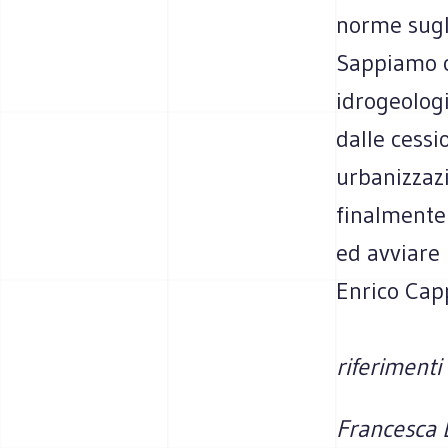
norme sugli
Sappiamo ch
idrogeologi
dalle cessi
urbanizzaz
finalmente
ed avviare 
Enrico Capp
riferimenti
Francesca 