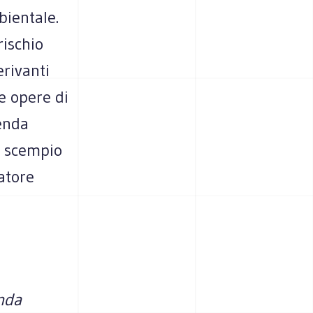
bientale.
rischio
erivanti
le opere di
enda
o scempio
atore
nda