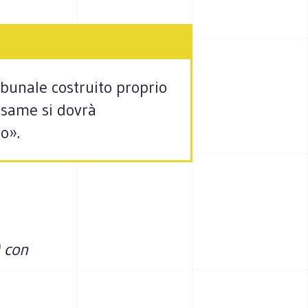
ibunale costruito proprio
iesame si dovrà
to».
) con