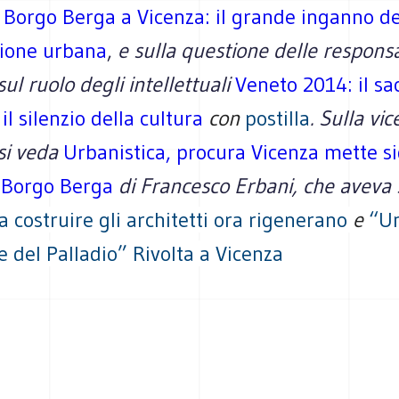
a
Borgo Berga a Vicenza: il grande inganno de
zione urbana
,
e sulla questione delle responsa
sul ruolo degli intellettuali
Veneto 2014: il sa
 il silenzio della cultura
con
postilla
. Sulla vi
 si veda
Urbanistica, procura Vicenza mette sig
i Borgo Berga
di Francesco Erbani, che aveva s
a costruire gli architetti ora rigenerano
e
“Un
lle del Palladio” Rivolta a Vicenza