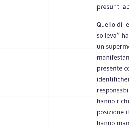
presunti abu
Quello di ie
solleva” ha
un superme
manifestant
presente co
identifiche
responsabil
hanno richi
posizione i
hanno manif