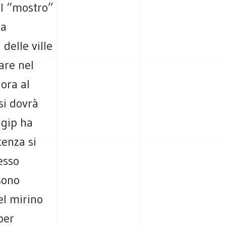
il “mostro”
la
delle ville
are nel
 ora al
si dovrà
 gip ha
cenza si
esso
 sono
el mirino
per