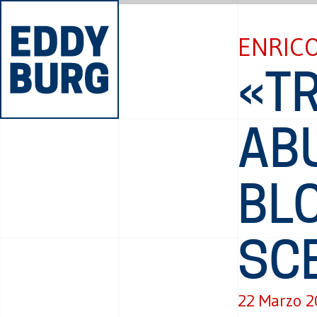
ENRICO
«T
AB
BL
SC
22 Marzo 