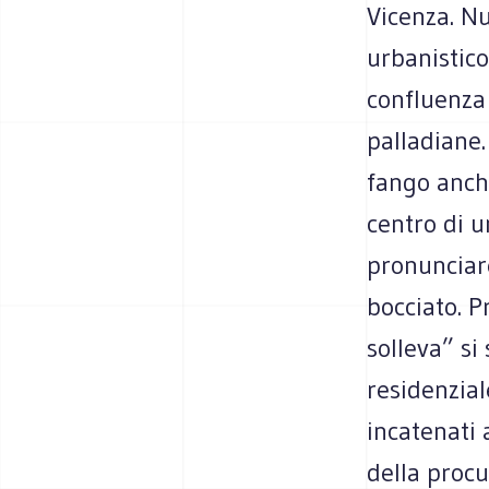
Vicenza. Nu
urbanistico
confluenza 
palladiane.
fango anche
centro di u
pronunciare
bocciato. P
solleva” si
residenzial
incatenati 
della procu