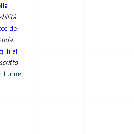
lla
bilità
cco del
cenda
illi al
critto
 tunnel