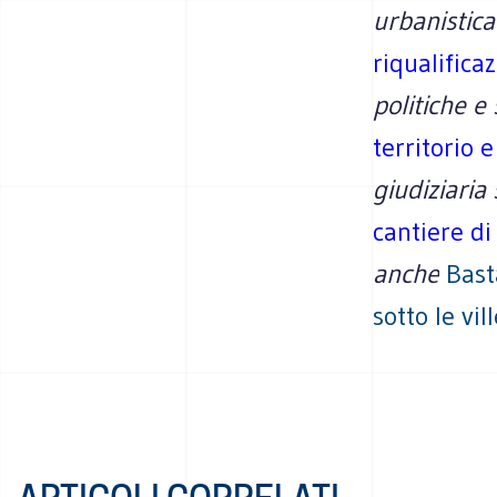
urbanistic
riqualifica
politiche e 
territorio e
giudiziaria
cantiere d
anche
Bast
sotto le vi