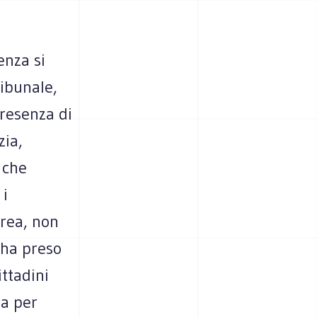
enza si
ribunale,
resenza di
zia,
 che
 i
area, non
 ha preso
ittadini
ga per