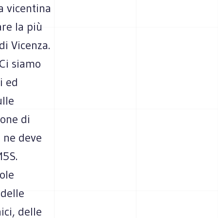
a vicentina
re la più
di Vicenza.
 Ci siamo
i ed
lle
ione di
e ne deve
M5S.
ole
 delle
ici, delle