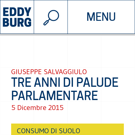
© 2026 EDDYBURG
MENU
INIZIATIVE
CHI SIAMO
SOSTIENICI
CONTATTACI
GIUSEPPE SALVAGGIULO
TRE ANNI DI PALUDE
PARLAMENTARE
5 Dicembre 2015
CONSUMO DI SUOLO