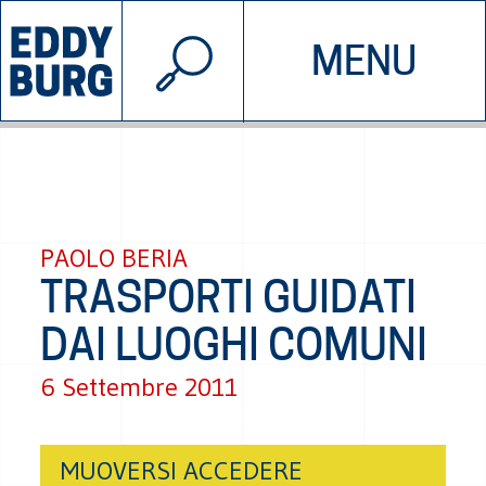
© 2026 EDDYBURG
MENU
INIZIATIVE
CHI SIAMO
SOSTIENICI
CONTATTACI
PAOLO BERIA
TRASPORTI GUIDATI
DAI LUOGHI COMUNI
6 Settembre 2011
MUOVERSI ACCEDERE