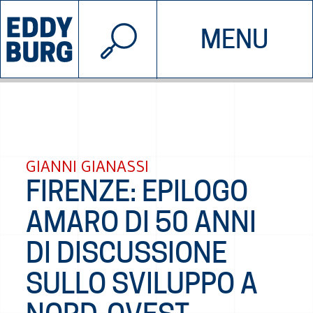
© 2026 EDDYBURG
MENU
INIZIATIVE
CHI SIAMO
SOSTIENICI
CONTATTACI
GIANNI GIANASSI
FIRENZE: EPILOGO
AMARO DI 50 ANNI
DI DISCUSSIONE
SULLO SVILUPPO A