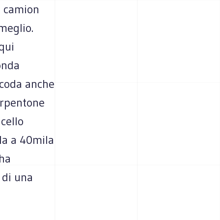
i camion
meglio.
 qui
onda
n coda anche
serpentone
icello
ila a 40mila
 ha
 di una