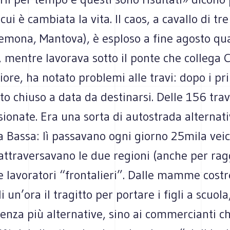
cui è cambiata la vita. Il caos, a cavallo di tr
emona, Mantova), è esploso a fine agosto q
, mentre lavorava sotto il ponte che collega 
re, ha notato problemi alle travi: dopo i primi
to chiuso a data da destinarsi. Delle 156 trav
esionate. Era una sorta di autostrada alternati
a Bassa: lì passavano ogni giorno 25mila veico
 attraversavano le due regioni (anche per rag
 lavoratori “frontalieri”. Dalle mamme costr
 un’ora il tragitto per portare i figli a scuola,
senza più alternative, sino ai commercianti 