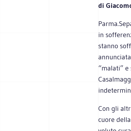
di Giacomo
Parma.Separ
in sofferen
stanno sof
annunciata 
“malati” e 
Casalmaggi
indetermina
Con gli alt
cuore della
voluto cura