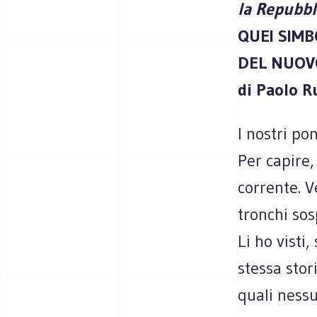
la Repubb
QUEI SIMB
DEL NUOV
di Paolo 
I nostri po
Per capire,
corrente. V
tronchi sos
Li ho visti
stessa stor
quali ness