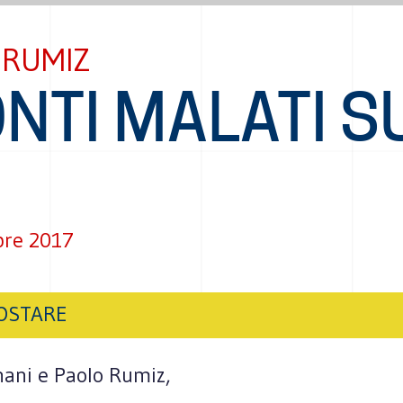
 RUMIZ
ONTI MALATI S
bre 2017
OSTARE
nani e Paolo Rumiz,