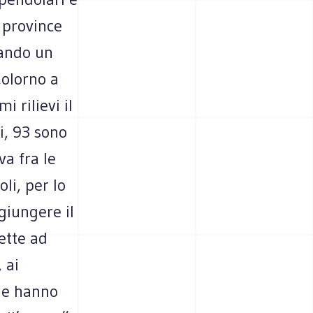
e province
uando un
Colorno a
 rilievi il
i, 93 sono
va fra le
li, per lo
giungere il
ette ad
 ai
che hanno