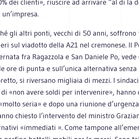
0% dei clienti», riuscire ad arrivare “al di la 
a un’impresa.
é gli altri ponti, vecchi di 50 anni, soffrono t
ieri sul viadotto della A21 nel cremonese. Il 
ternata fra Ragazzola e San Daniele Po, vede
lle ore di punta e sull’unica alternativa senza 
etto, si riversano migliaia di mezzi. I sindaci
di «non avere soldi per intervenire», hanno d
 «molto seria» e dopo una riunione d’urgenza
nno chiesto l’intervento del ministro Grazian
rnativi «immediati ». Come tampone all’emer