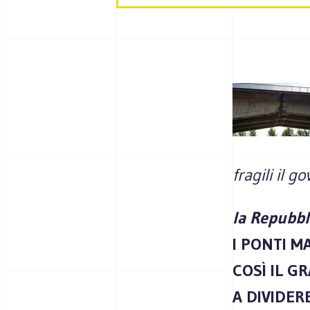
fragili il go
la Repubb
I PONTI M
COSÌ IL G
A DIVIDERE