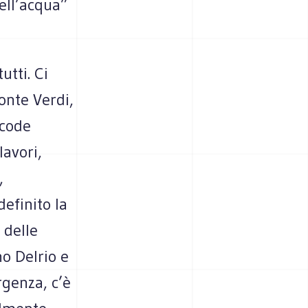
dell’acqua”
utti. Ci
Ponte Verdi,
 code
lavori,
,
efinito la
 delle
o Delrio e
genza, c’è