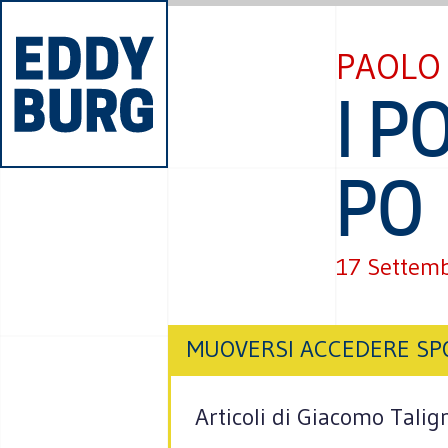
PAOLO
I P
PO
17 Settem
MUOVERSI ACCEDERE SP
Articoli di Giacomo Talig