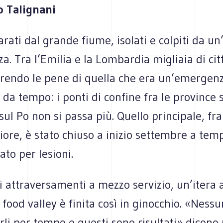
 Talignani
ati dal grande fiume, isolati e colpiti da u
za. Tra l’Emilia e la Lombardia migliaia di cit
frendo le pene di quella che era un’emergen
da tempo: i ponti di confine fra le province 
sul Po non si passa più. Quello principale, fr
ore, è stato chiuso a inizio settembre a tem
to per lesioni.
ri attraversamenti a mezzo servizio, un’itera 
 food valley è finita così in ginocchio. «Ness
rli per tempo e questi sono risultati» dicono