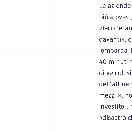
Le aziende 
più a ovest
«Ieri c’era
davanti», d
lombarda. I
40 minuti »
di veicoli 
dell’afflue
mezzi », no
investito u
«disastro c