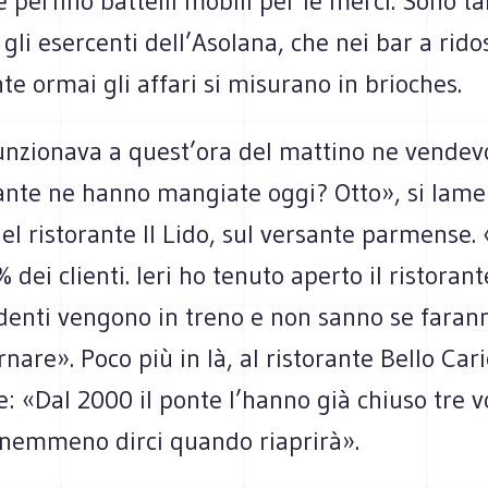
 perfino battelli mobili per le merci. Sono t
 gli esercenti dell’Asolana, che nei bar a rido
e ormai gli affari si misurano in brioches.
nzionava a quest’ora del mattino ne vende
ante ne hanno mangiate oggi? Otto», si lame
el ristorante Il Lido, sul versante parmense
 dei clienti. Ieri ho tenuto aperto il ristorant
denti vengono in treno e non sanno se faran
nare». Poco più in là, al ristorante Bello Cari
ce: «Dal 2000 il ponte l’hanno già chiuso tre v
nemmeno dirci quando riaprirà».