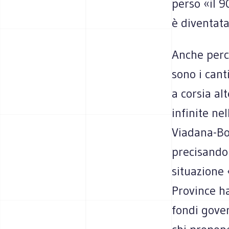
perso «il 9
è diventat
Anche perch
sono i cant
a corsia al
infinite ne
Viadana-Bor
precisando 
situazione
Province ha
fondi gove