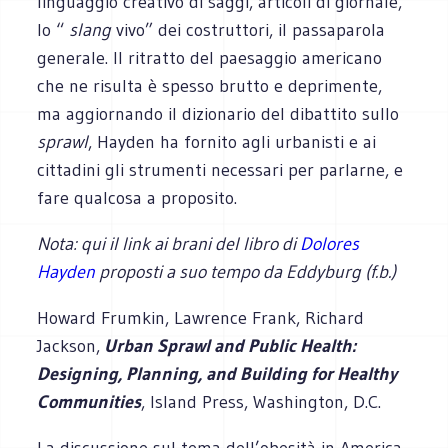
linguaggio creativo di saggi, articoli di giornale,
lo “
slang
vivo” dei costruttori, il passaparola
generale. Il ritratto del paesaggio americano
che ne risulta è spesso brutto e deprimente,
ma aggiornando il dizionario del dibattito sullo
sprawl
, Hayden ha fornito agli urbanisti e ai
cittadini gli strumenti necessari per parlarne, e
fare qualcosa a proposito.
Nota: qui il link ai brani del libro di
Dolores
Hayden
proposti a suo tempo da Eddyburg (f.b.)
Howard Frumkin, Lawrence Frank, Richard
Jackson,
Urban Sprawl and Public Health:
Designing, Planning, and Building for Healthy
Communities
, Island Press, Washington, D.C.
La discussione sul tema dell’obesità in America