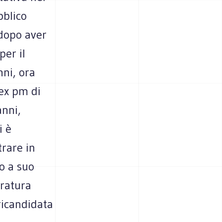
blico
 dopo aver
per il
nni, ora
ex pm di
anni,
i è
trare in
o a suo
tratura
ricandidata