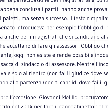
 appena conclusa i partiti hanno anche prova
 paletti, ma senza successo. Il testo rimpalla
enato introduceva per esempio l’obbligo di
va anche per i magistrati che si candidano all
he accettano di fare gli assessori. Obbligo ch
ente, oggi non esiste e rende possibile indos
asacca di sindaco o di assessore. Mentre l’inc
 vale solo al rientro (non fai il giudice dove s
non alla partenza (non ti candidi dove fai il g
pre l’eccezione: Giovanni Melillo, procurator
scito nel 2014 per fare il capogabinetto del 