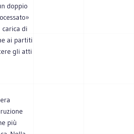
un doppio
rocessato»
 carica di
e ai partiti
ere gli atti
 era
rruzione
me più
ica. Nella