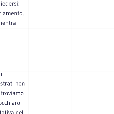
iedersi:
arlamento,
rientra
i
istrati non
i troviamo
occhiaro
tativa nel