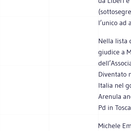
da Liberi 
(sottosegre
l’unico ad 
Nella lista
giudice a M
dell’Associ
Diventato n
Italia nel 
Arenula anc
Pd in Tosca
Michele Emi