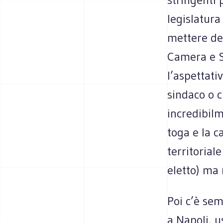
legislatura
mettere dei
Camera e S
l’aspettati
sindaco o c
incredibilm
toga e la c
territoriale
eletto) ma 
Poi c’è sem
a Napoli, u