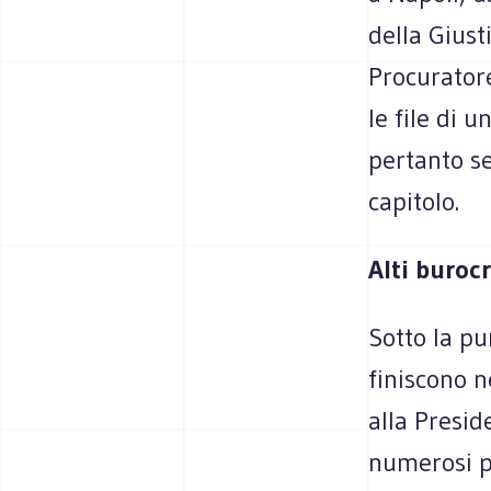
della Giust
Procuratore
le file di u
pertanto se
capitolo.
Alti burocr
Sotto la pu
finiscono ne
alla Presid
numerosi p