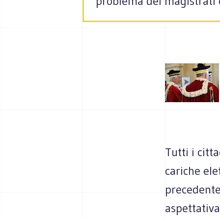
problema dei magistrati e
Tutti i cit
cariche ele
precedente 
aspettativa