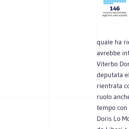
quale ha ri
avrebbe in
Viterbo Don
deputata el
rientrata c
ruolo anch
tempo con S
Doris Lo Mo