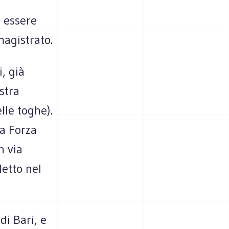
a essere
magistrato.
, già
stra
lle toghe).
ta Forza
n via
letto nel
di Bari, e