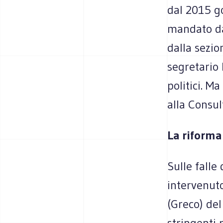
dal 2015 g
mandato da
dalla sezio
segretario l
politici. Ma
alla Consul
La riforma
Sulle falle
intervenuto
(Greco) del
stringenti 