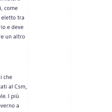
li, come
eletto tra
ario e deve
re un altro
i che
cati al Csm,
e. I più
overno a