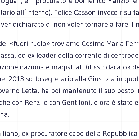
e Uguali, e il procuratore Domenico Manzione
tario all’Interno). Felice Casson invece risult
aver dichiarato di non voler tornare a fare il 
 dei «fuori ruolo» troviamo Cosimo Maria Ferri
assa, ed ex leader della corrente di centrode
azione nazionale magistrati (il «sindacato» de
el 2013 sottosegretario alla Giustizia in quo
governo Letta, ha poi mantenuto il suo posto i
he con Renzi e con Gentiloni, e ora è stato e
na.
liano, ex procuratore capo della Repubblica 