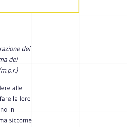
razione dei
ema dei
m.p.r.)
dere alle
fare la loro
ono in
, ma siccome