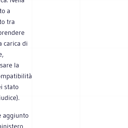
to a
to tra
 prendere
a carica di
e,
sare la
ompatibilità
ei stato
iudice).
e aggiunto
ministero