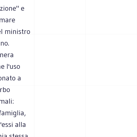
azione" e
l mare
el ministro
rno.
enera
e l'uso
onato a
orbo
mali:
famiglia,
essi alla
ia stessa