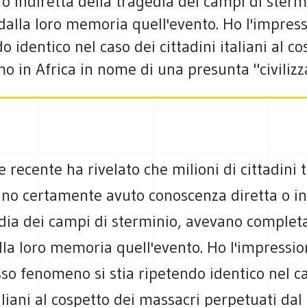
o indiretta della tragedia dei campi di ster
lla loro memoria quell'evento. Ho l'impress
 identico nel caso dei cittadini italiani al c
mo in Africa in nome di una presunta "civiliz
 recente ha rivelato che milioni di cittadini t
ano certamente avuto conoscenza diretta o in
edia dei campi di sterminio, avevano comple
lla loro memoria quell'evento. Ho l'impressi
so fenomeno si stia ripetendo identico nel c
taliani al cospetto dei massacri perpetuati dal