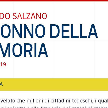
DO SALZANO
SONNO DELLA
MORIA
019
IA
velato che milioni di cittadini tedeschi, i q