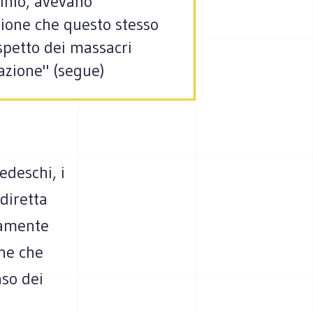
minio, avevano
ione che questo stesso
ospetto dei massacri
zazione" (segue)
edeschi, i
diretta
tamente
one che
aso dei