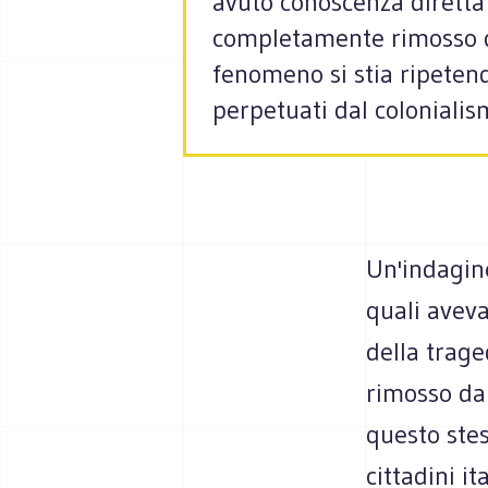
avuto conoscenza diretta 
completamente rimosso da
fenomeno si stia ripetendo
perpetuati dal colonialis
Un'indagine
quali avev
della trag
rimosso da
questo stes
cittadini i