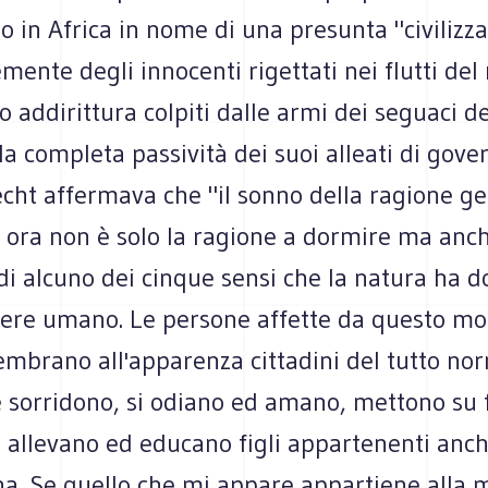
o in Africa in nome di una presunta "civilizz
mente degli innocenti rigettati nei flutti de
o addirittura colpiti dalle armi dei seguaci d
lla completa passività dei suoi alleati di gove
echt affermava che "il sonno della ragione g
 ora non è solo la ragione a dormire ma anch
i alcuno dei cinque sensi che la natura ha d
sere umano. Le persone affette da questo m
mbrano all'apparenza cittadini del tutto nor
e sorridono, si odiano ed amano, mettono su 
allevano ed educano figli appartenenti anch'
a. Se quello che mi appare appartiene alla m