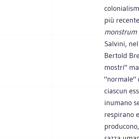
colonialism
più recente
monstrum
Salvini, ne
Bertold Br
mostri" ma
"normale" d
ciascun es
inumano se
respirano 
producono, 
razza uman