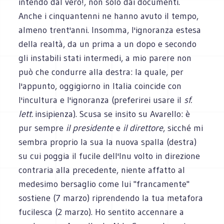
intendo dal vero!, non solo dai documenti.
Anche i cinquantenni ne hanno avuto il tempo,
almeno trent'anni. Insomma, l'ignoranza estesa
della realtà, da un prima a un dopo e secondo
gli instabili stati intermedi, a mio parere non
può che condurre alla destra: la quale, per
l'appunto, oggigiorno in Italia coincide con
l'incultura e l'ignoranza (preferirei usare il
sf.
lett.
insipienza). Scusa se insito su Avarello: è
pur sempre
il presidente
e
il direttore
, sicché mi
sembra proprio la sua la nuova spalla (destra)
su cui poggia il fucile dell'Inu volto in direzione
contraria alla precedente, niente affatto al
medesimo bersaglio come lui "francamente"
sostiene (7 marzo) riprendendo la tua metafora
fucilesca (2 marzo). Ho sentito accennare a