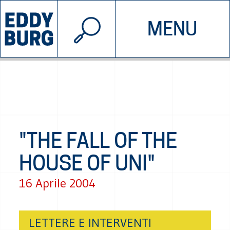
© 2026 EDDYBURG
MENU
INIZIATIVE
CHI SIAMO
SOSTIENICI
CONTATTACI
"THE FALL OF THE
HOUSE OF UNI"
16 Aprile 2004
LETTERE E INTERVENTI