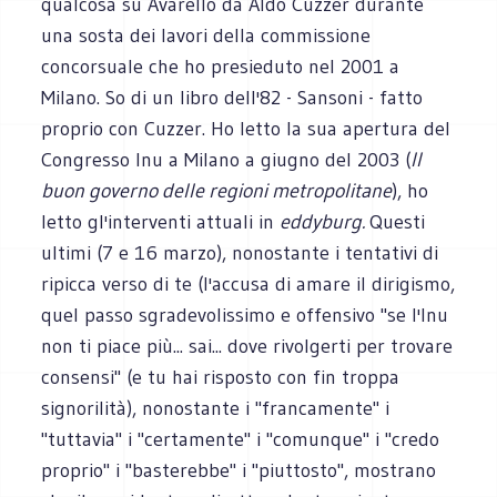
qualcosa su Avarello da Aldo Cuzzer durante
una sosta dei lavori della commissione
concorsuale che ho presieduto nel 2001 a
Milano. So di un libro dell'82 - Sansoni - fatto
proprio con Cuzzer. Ho letto la sua apertura del
Congresso Inu a Milano a giugno del 2003 (
Il
buon governo delle regioni metropolitane
), ho
letto gl'interventi attuali in
eddyburg.
Questi
ultimi (7 e 16 marzo), nonostante i tentativi di
ripicca verso di te (l'accusa di amare il dirigismo,
quel passo sgradevolissimo e offensivo "se l'Inu
non ti piace più... sai... dove rivolgerti per trovare
consensi" (e tu hai risposto con fin troppa
signorilità), nonostante i "francamente" i
"tuttavia" i "certamente" i "comunque" i "credo
proprio" i "basterebbe" i "piuttosto", mostrano