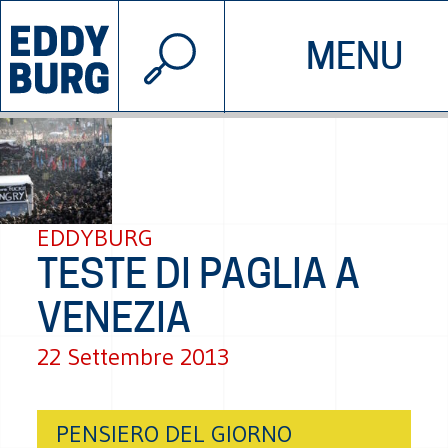
© 2026 EDDYBURG
MENU
INIZIATIVE
CHI SIAMO
SOSTIENICI
CONTATTACI
EDDYBURG
TESTE DI PAGLIA A
VENEZIA
22 Settembre 2013
PENSIERO DEL GIORNO