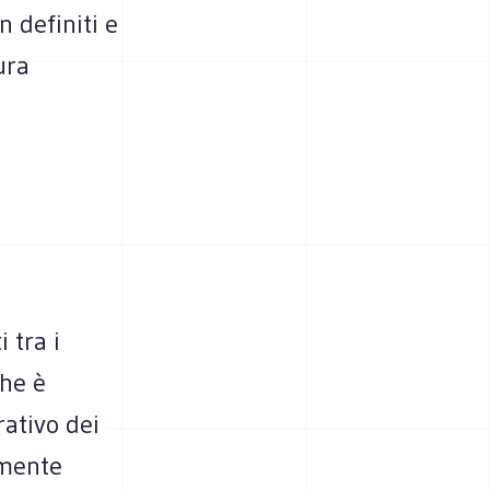
n definiti e
ura
 tra i
che è
rativo dei
emente