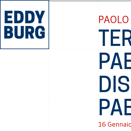
PAOLO
TER
PA
DIS
PA
16 Gennai