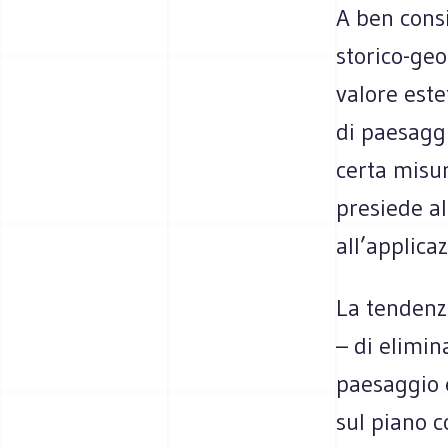
A ben cons
storico-geo
valore este
di paesaggi
certa misur
presiede al
all’applicaz
La tendenza
– di elimin
paesaggio e
sul piano c