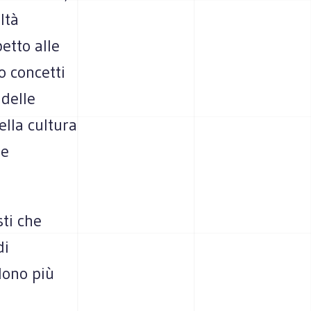
ltà
petto alle
o concetti
 delle
ella cultura
ne
sti che
di
dono più
a