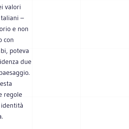
i valori
taliani –
orio e non
to con
bi, poteva
videnza due
 paesaggio.
uesta
e regole
identità
a.