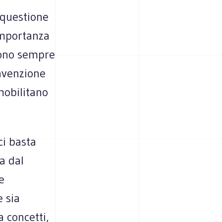
 questione
importanza
sono sempre
onvenzione
mobilitano
ci basta
a dal
e
e sia
a concetti,