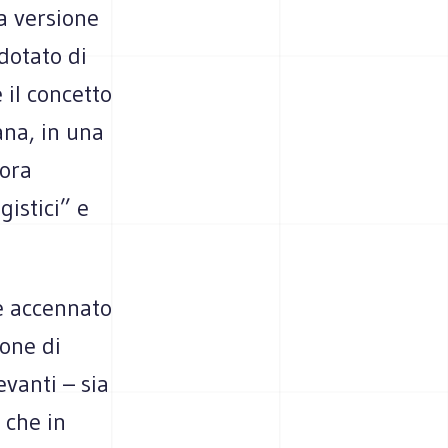
a versione
dotato di
 il concetto
ana, in una
’ora
gistici” e
 è accennato
ione di
vanti – sia
 che in