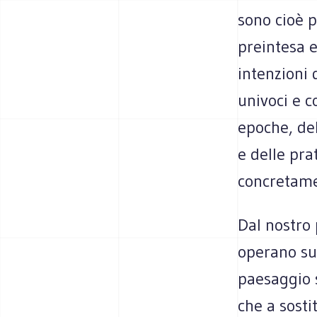
sono cioè 
preintesa e
intenzioni
univoci e c
epoche, del
e delle pra
concretame
Dal nostro 
operano sul
paesaggio s
che a sosti