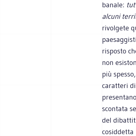
banale:
tut
alcuni terri
rivolgete q
paesaggisti
risposto ch
non esisto
più spesso,
caratteri d
presentano 
scontata se
del dibatti
cosiddetta 