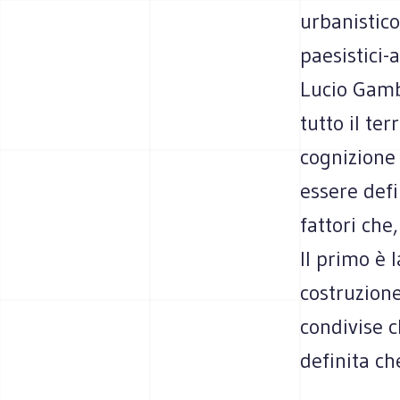
urbanistico
paesistici-
Lucio Gambi
tutto il te
cognizione 
essere def
fattori che
Il primo è 
costruzion
condivise c
definita ch