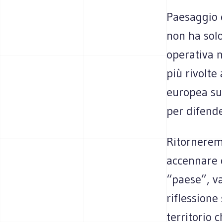
Paesaggio 
non ha sol
operativa 
più rivolte
europea sul
per difende
Ritorneremo
accennare 
“paese”, v
riflessione
territorio 