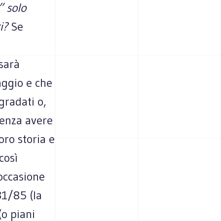
” solo
i?
Se
sarà
aggio e che
gradati o,
senza avere
oro storia e
così
 occasione
31/85 (la
(o piani