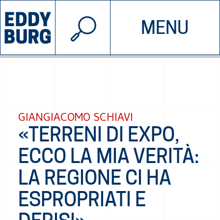
© 2026 EDDYBURG
MENU
INIZIATIVE
CHI SIAMO
SOSTIENICI
CONTATTACI
GIANGIACOMO SCHIAVI
«TERRENI DI EXPO,
ECCO LA MIA VERITÀ:
LA REGIONE CI HA
ESPROPRIATI E