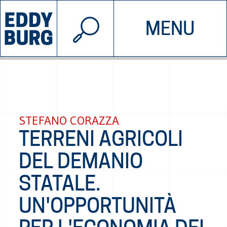
© 2026 EDDYBURG
MENU
INIZIATIVE
CHI SIAMO
SOSTIENICI
CONTATTACI
STEFANO CORAZZA
TERRENI AGRICOLI
DEL DEMANIO
STATALE.
UN'OPPORTUNITÀ