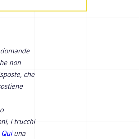
ci domande
che non
isposte, che
sostiene
no
i, i trucchi
.
Qui
una