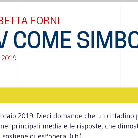
BETTA FORNI
V COME SIMB
 2019
bbraio 2019. Dieci domande che un cittadino
nei principali media e le risposte, che dimost
sostiene quest'opera. (i.b.)