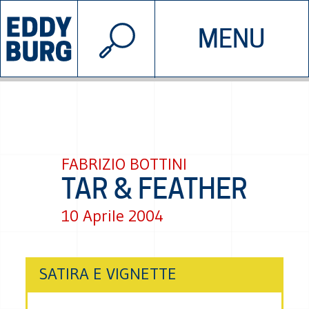
© 2026 EDDYBURG
MENU
INIZIATIVE
CHI SIAMO
SOSTIENICI
CONTATTACI
FABRIZIO BOTTINI
TAR & FEATHER
10 Aprile 2004
SATIRA E VIGNETTE