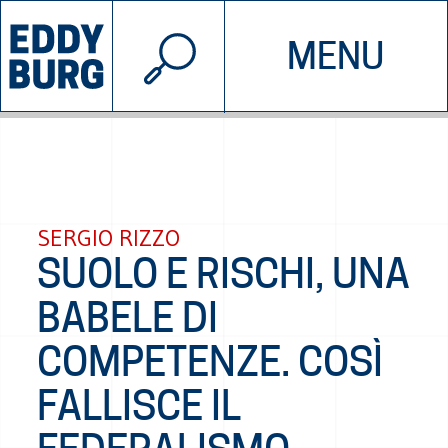
© 2026 EDDYBURG
MENU
INIZIATIVE
CHI SIAMO
SOSTIENICI
CONTATTACI
SERGIO RIZZO
SUOLO E RISCHI, UNA
BABELE DI
COMPETENZE. COSÌ
FALLISCE IL