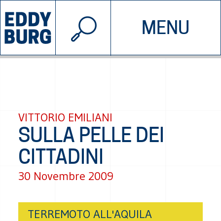
© 2026 EDDYBURG
MENU
INIZIATIVE
CHI SIAMO
SOSTIENICI
CONTATTACI
VITTORIO EMILIANI
SULLA PELLE DEI
CITTADINI
30 Novembre 2009
TERREMOTO ALL'AQUILA