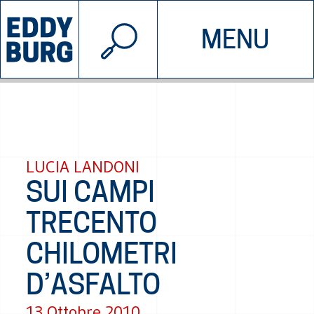
© 2026 EDDYBURG
MENU
INIZIATIVE
CHI SIAMO
SOSTIENICI
CONTATTACI
LUCIA LANDONI
SUI CAMPI
TRECENTO
CHILOMETRI
D’ASFALTO
13 Ottobre 2010