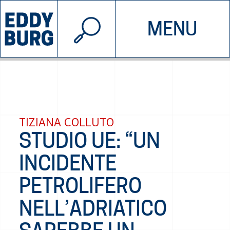
© 2026 EDDYBURG
MENU
INIZIATIVE
CHI SIAMO
SOSTIENICI
CONTATTACI
TIZIANA COLLUTO
STUDIO UE: “UN
INCIDENTE
PETROLIFERO
NELL’ADRIATICO