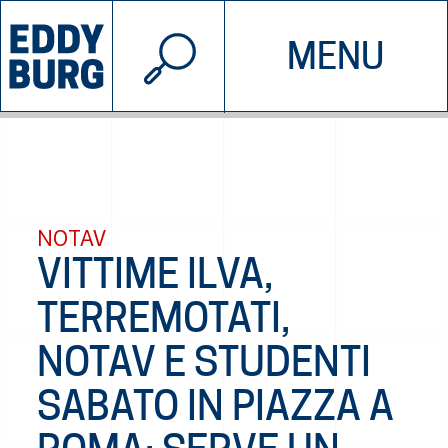
© 2026 EDDYBURG
MENU
INIZIATIVE
CHI SIAMO
SOSTIENICI
CONTATTACI
NOTAV
VITTIME ILVA,
TERREMOTATI,
NOTAV E STUDENTI
SABATO IN PIAZZA A