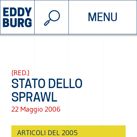
© 2026 EDDYBURG
MENU
INIZIATIVE
CHI SIAMO
SOSTIENICI
CONTATTACI
(RED.)
STATO DELLO
SPRAWL
22 Maggio 2006
ARTICOLI DEL 2005