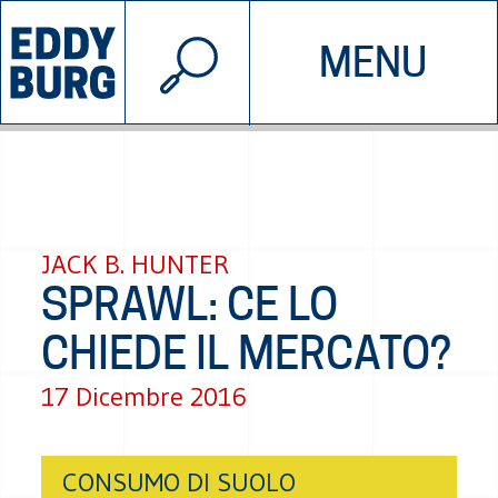
© 2026 EDDYBURG
MENU
INIZIATIVE
CHI SIAMO
SOSTIENICI
CONTATTACI
JACK B. HUNTER
SPRAWL: CE LO
CHIEDE IL MERCATO?
17 Dicembre 2016
CONSUMO DI SUOLO