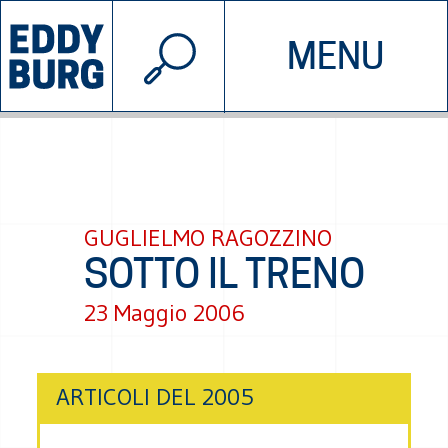
© 2026 EDDYBURG
MENU
INIZIATIVE
CHI SIAMO
SOSTIENICI
CONTATTACI
GUGLIELMO RAGOZZINO
SOTTO IL TRENO
23 Maggio 2006
ARTICOLI DEL 2005