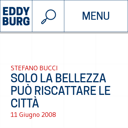
© 2026 EDDYBURG
MENU
INIZIATIVE
CHI SIAMO
SOSTIENICI
CONTATTACI
STEFANO BUCCI
SOLO LA BELLEZZA
PUÒ RISCATTARE LE
CITTÀ
11 Giugno 2008