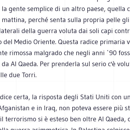
 la gente semplice di un altro paese, quella c
 mattina, perché senta sulla propria pelle gli 
aterali della guerra voluta dai soli capi cont
o del Medio Oriente. Questa radice primaria 
te rimossa malgrado che negli anni `90 fos
da Al Qaeda. Per prenderla sul serio c'è volut
le due Torri.
ice certa, la risposta degli Stati Uniti con un
Afganistan e in Iraq, non poteva essere più s
il terrorismo si è esteso ben oltre Al Qaeda
ella guerra asimmetrica. In Palestina colpisce 