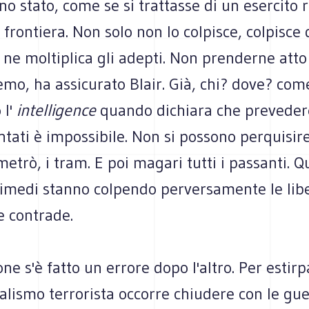
o stato, come se si trattasse di un esercito 
a frontiera. Non solo non lo colpisce, colpisce 
 ne moltiplica gli adepti. Non prenderne atto
emo, ha assicurato Blair. Già, chi? dove? com
 l'
intelligence
quando dichiara che preveder
ntati è impossibile. Non si possono perquisire 
metrò, i tram. E poi magari tutti i passanti. Q
imedi stanno colpendo perversamente le liber
e contrade.
one s'è fatto un errore dopo l'altro. Per estirp
lismo terrorista occorre chiudere con le gue