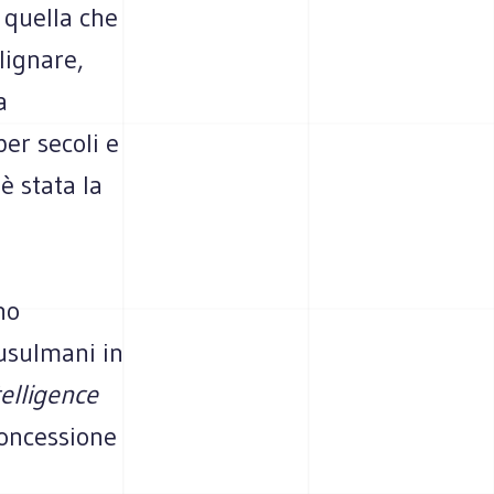
 quella che
lignare,
a
per secoli e
è stata la
no
musulmani in
telligence
concessione