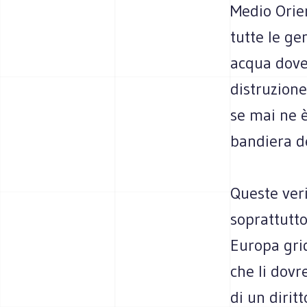
Medio Orien
tutte le ge
acqua dove 
distruzione
se mai ne è
bandiera de
Queste ver
soprattutto 
Europa grid
che li dovr
di un dirit