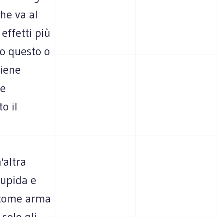
he va al
effetti più
ro questo o
viene
se
o il
'altra
tupida e
, come arma
solo gli