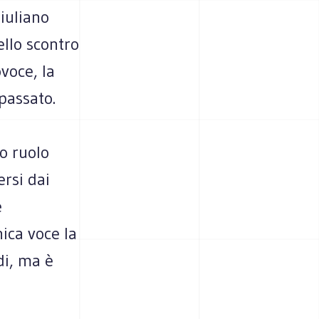
iuliano
ello scontro
voce, la
 passato.
ro ruolo
ersi dai
e
ica voce la
di, ma è