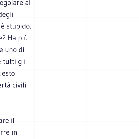
regolare al
degli
 è stupido.
e? Ha più
e uno di
tutti gli
uesto
tà civili
are il
rre in