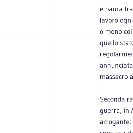
e paura fra
lavoro ogni
o meno coll
quello stat
regolarmen
annunciata 
massacro al
Seconda rad
guerra, in 
arrogante: 
specifica d