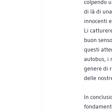
colpendo un
di là di un
innocenti e
Li catturer
buon senso
questi atte
autobus, i 
genere di r
delle nostr
In conclusi
fondamenta