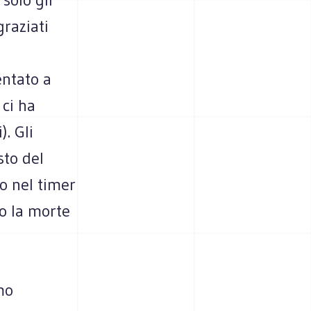
graziati
entato a
ci ha
. Gli
sto del
o nel timer
to la morte
mo