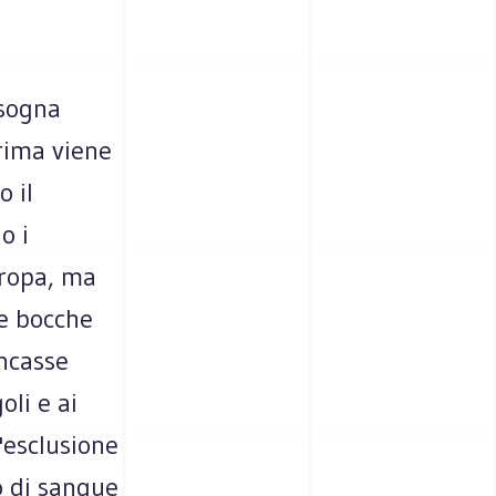
isogna
prima viene
o il
o i
uropa, ma
le bocche
ancasse
oli e ai
l'esclusione
to di sangue