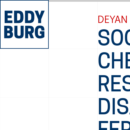
DEYAN 
SO
CHE
RES
DI
FE