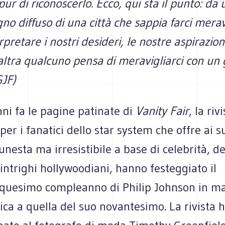
ur di riconoscerlo. Ecco, qui sta il punto: da
gno diffuso di una città che sappia farci merav
pretare i nostri desideri, le nostre aspirazioni
l'altra qualcuno pensa di meravigliarci con un 
GJF)
nni fa le pagine patinate di
Vanity Fair
, la riv
er i fanatici dello star system che offre ai su
unesta ma irresistibile a base di celebrità, del
intrighi hollywoodiani, hanno festeggiato il
quesimo compleanno di Philip Johnson in m
ica a quella del suo novantesimo. La rivista 