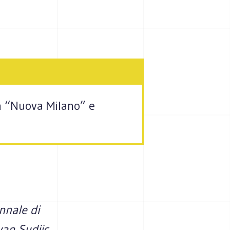
la “Nuova Milano” e
nnale di
yan Sudjic