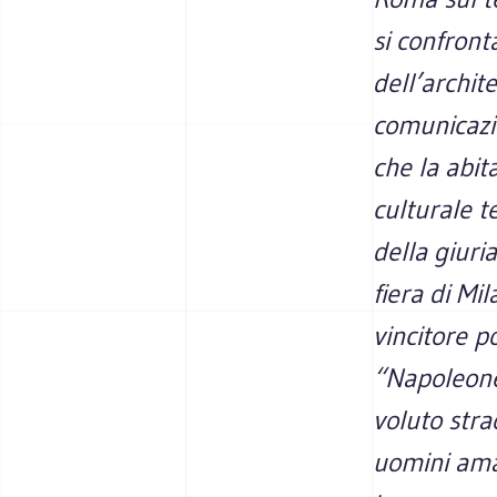
si confront
dell’archit
comunicazio
che la abit
culturale t
della giuria
fiera di Mi
vincitore p
“Napoleone
voluto stra
uomini aman