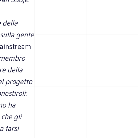
 della
 sulla gente
instream
to membro
re della
el progetto
nestiroli:
no ha
 che gli
 farsi