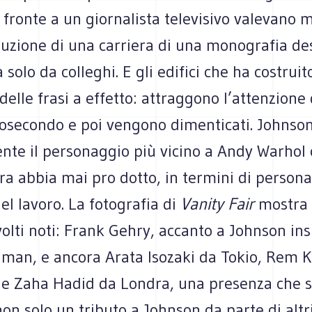
i fronte a un giornalista televisivo valevano m
ruzione di una carriera di una monografia de
a solo da colleghi. E gli edifici che ha costru
delle frasi a effetto: attraggono l’attenzion
osecondo e poi vengono dimenticati. Johnson
nte il personaggio più vicino a Andy Warhol
ura abbia mai pro dotto, in termini di persona
del lavoro. La fotografia di
Vanity Fair
mostra 
olti noti: Frank Gehry, accanto a Johnson in
nman, e ancora Arata Isozaki da Tokio, Rem 
e Zaha Hadid da Londra, una presenza che
on solo un tributo a Johnson da parte di altri