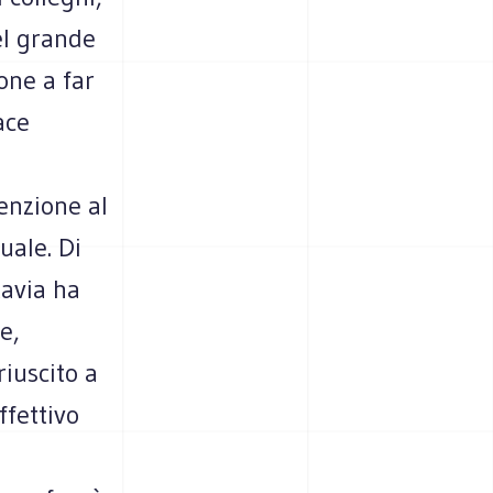
el grande
one a far
ace
enzione al
uale. Di
tavia ha
e,
iuscito a
ffettivo
i