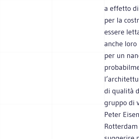
a effetto d
per la cost
essere lett
anche loro 
per un nan
probabilme
l’architett
di qualità 
gruppo di v
Peter Eise
Rotterdam 
suggerire n