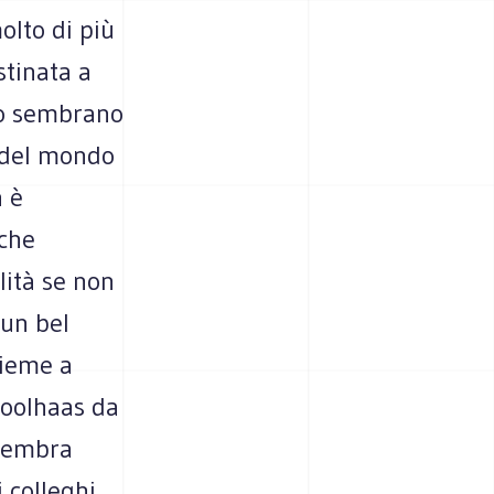
olto di più
stinata a
ito sembrano
e del mondo
 è
 che
lità se non
un bel
sieme a
Koolhaas da
 sembra
 colleghi,