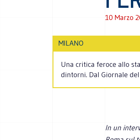
10 Marzo 
MILANO
Una critica feroce allo s
dintorni. Dal Giornale del
In un inte
Roma sul t