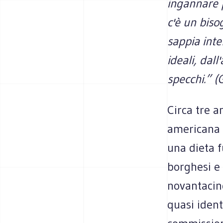
ingannare p
c'è un biso
sappia inter
ideali, dal
specchi.” (
Circa tre a
americana p
una dieta f
borghesi e 
novantacin
quasi ident