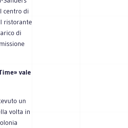
d-Sanders
l centro di
l ristorante
arico di
missione
«Time» vale
icevuto un
la volta in
Polonia