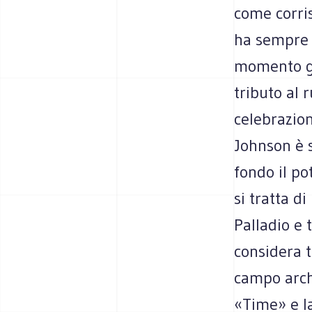
come corri
ha sempre a
momento gi
tributo al 
celebrazio
Johnson è 
fondo il po
si tratta d
Palladio e t
considera t
campo archi
«Time» e l