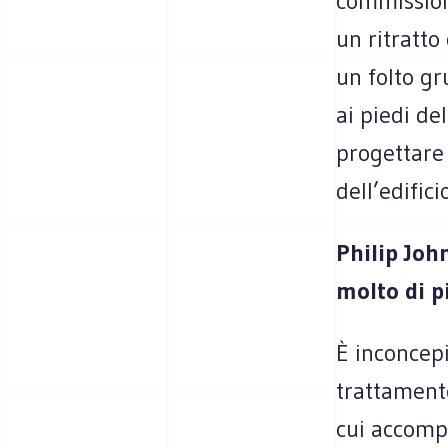
commission
un ritratto
un folto gr
ai piedi de
progettare
dell’edific
Philip Joh
molto di p
È inconcepi
trattamento
cui accompa