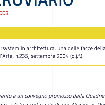
2008
tarsystem in architettura, una delle facce del
l’Arte, n.235, settembre 2004 (g.j.f.)
rvento a un convegno promosso dalla Quadrie
ema «Arte e cultura degli anni Novanta», De