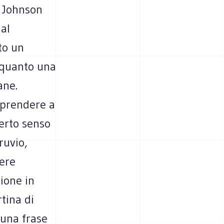
, Johnson
 al
to un
a quanto una
ane.
mprendere a
certo senso
ruvio,
sere
ione in
tina di
 una frase