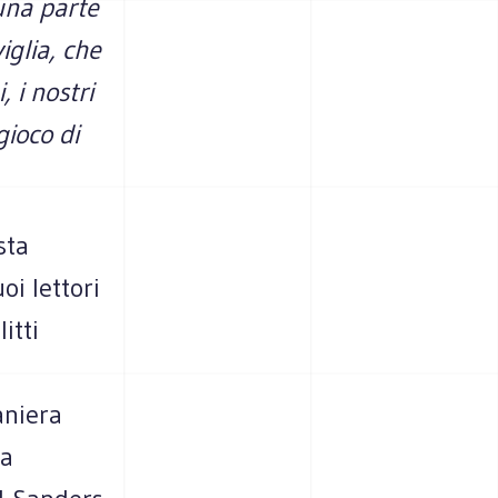
 una parte
iglia, che
, i nostri
gioco di
ista
oi lettori
itti
aniera
ha