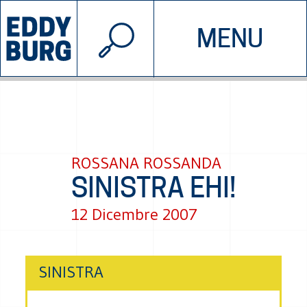
© 2026 EDDYBURG
MENU
INIZIATIVE
CHI SIAMO
SOSTIENICI
CONTATTACI
ROSSANA ROSSANDA
SINISTRA EHI!
12 Dicembre 2007
SINISTRA