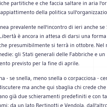
iche partitiche e che faccia saltare in aria l'o
 appiattimento della politica sull'organizzazi
inea prevalente nell'incontro di ieri anche se 
Libertà è ancora in attesa di darsi una forma 
che presumibilmente si terrà in ottobre. Nel
edie: gli Stati generali delle Fabbriche e un
to previsto per la fine di aprile.
ma - se snella, meno snella o corpacciosa - cer
iscutere ma anche qui sbaglia chi crede che 
tano già due schieramenti predefiniti e con ta
i: da un lato Bertinotti e Vendola, dall'altr