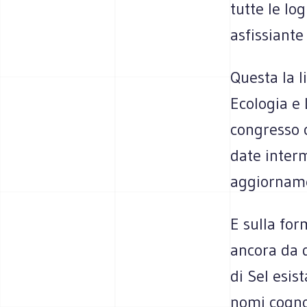
tutte le log
asfissiante
Questa la l
Ecologia e 
congresso 
date interm
aggiornamen
E sulla for
ancora da d
di Sel esis
nomi cognom