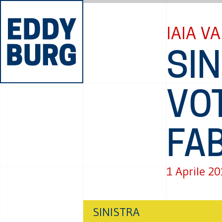
IAIA 
SIN
VOT
FA
1 Aprile 2
SINISTRA