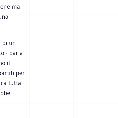
 bene ma
 una
 di un
to - parla
o il
artiti per
ica tutta
ebbe