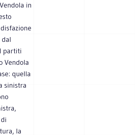
i Vendola in
esto
ddisfazione
 dal
 partiti
to Vendola
ase: quella
a sinistra
ono
istra,
 di
tura, la