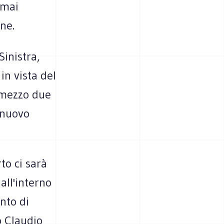
rmai
one.
Sinistra,
in vista del
 mezzo due
 nuovo
to ci sarà
all'interno
nto di
o Claudio