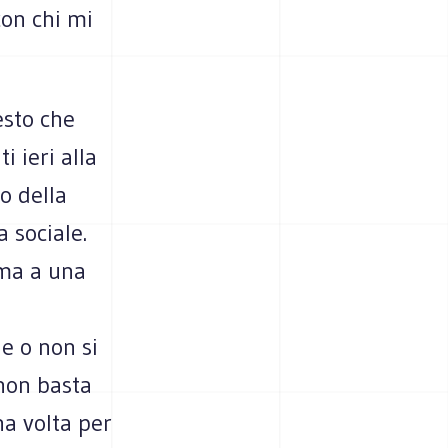
con chi mi
esto che
i ieri alla
o della
 sociale.
e ma a una
le o non si
 non basta
na volta per