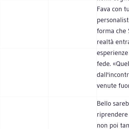
Fava con t
personalist
forma che 
realtà entr
esperienze 
fede. «Quel
dall'incont
venute fuor
Bello sareb
riprendere 
non poi tan