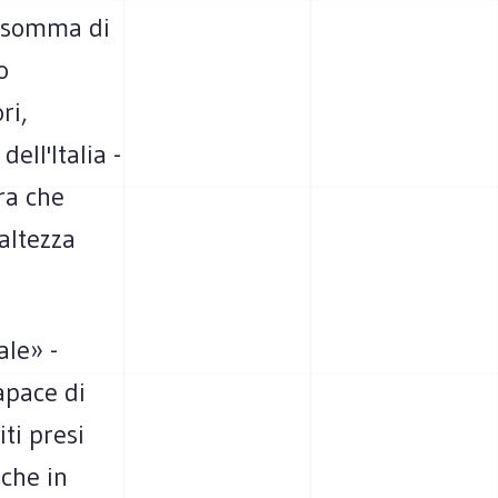
 insomma di
o
ri,
ell'Italia -
ra che
'altezza
ale» -
apace di
iti presi
che in