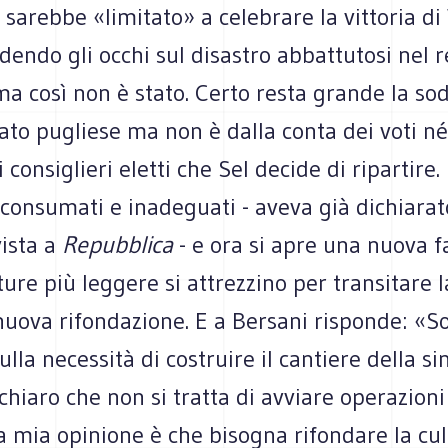
si sarebbe «limitato» a celebrare la vittoria d
dendo gli occhi sul disastro abbattutosi nel r
, ma così non è stato. Certo resta grande la so
ltato pugliese ma non è dalla conta dei voti né
onsiglieri eletti che Sel decide di ripartire. I
, consumati e inadeguati - aveva già dichiara
vista a
Repubblica
- e ora si apre una nuova f
tture più leggere si attrezzino per transitare l
nuova rifondazione. E a Bersani risponde: «S
lla necessità di costruire il cantiere della sin
chiaro che non si tratta di avviare operazioni
a mia opinione è che bisogna rifondare la cul