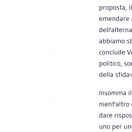
proposta, i
emendare al
dell'altern
abbiamo sba
conclude V
politico, s
della sfida»
Insomma il 
nient'altro
dare rispost
uno per uno