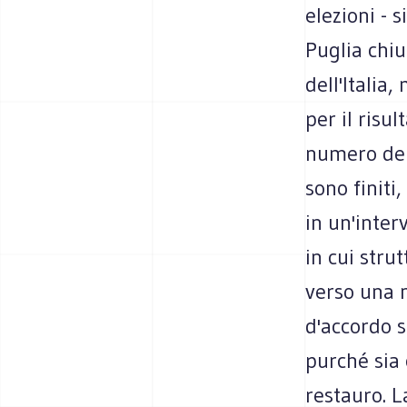
elezioni - 
Puglia chiu
dell'Italia
per il risu
numero dei c
sono finiti
in un'inter
in cui stru
verso una 
d'accordo su
purché sia 
restauro. L