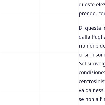
queste elez
prendo, con
Di questa l
dalla Pugli
riunione de
crisi, inso
Sel si rivo
condizione:
centrosinis
va da ness
se non all'