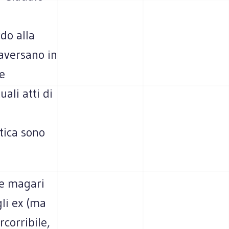
do alla
aversano in
e
ali atti di
itica sono
 e magari
li ex (ma
corribile,