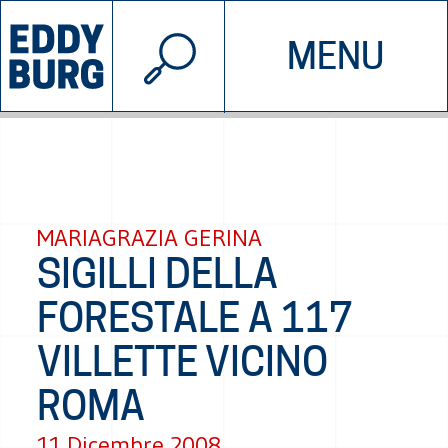
© 2026 EDDYBURG
MENU
INIZIATIVE
CHI SIAMO
SOSTIENICI
CONTATTACI
MARIAGRAZIA GERINA
SIGILLI DELLA
FORESTALE A 117
VILLETTE VICINO
ROMA
11 Dicembre 2008